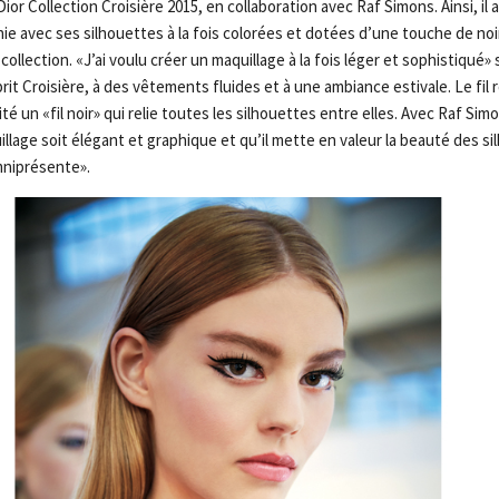
ior Collection Croisière 2015, en collaboration avec Raf Simons. Ainsi, il a
e avec ses silhouettes à la fois colorées et dotées d’une touche de noi
ollection. «J’ai voulu créer un maquillage à la fois léger et sophistiqué»
sprit Croisière, à des vêtements fluides et à une ambiance estivale. Le fil
ité un «fil noir» qui relie toutes les silhouettes entre elles. Avec Raf Si
llage soit élégant et graphique et qu’il mette en valeur la beauté des si
mniprésente».