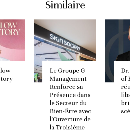
Similaire
Glow
Le Groupe G
Dr.
Story
Management
of 
Renforce sa
réu
Présence dans
lib
le Secteur du
bri
Bien-Être avec
sc
l’Ouverture de
la Troisième