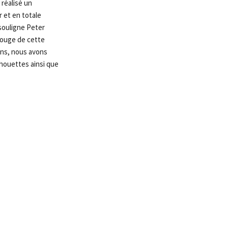
 réalisé un
r et en totale
 souligne Peter
 rouge de cette
mons, nous avons
lhouettes ainsi que