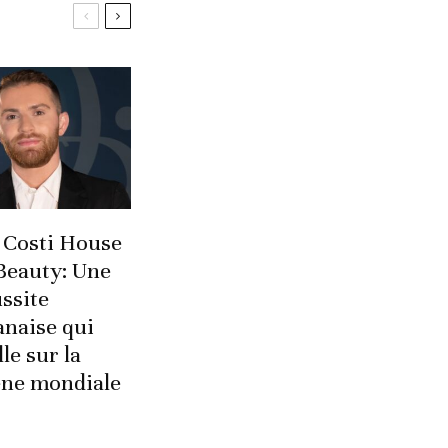
 Costi House
Beauty: Une
ssite
anaise qui
lle sur la
ène mondiale