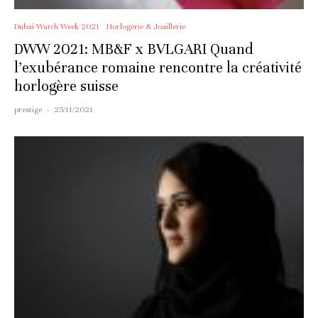
Dubai Watch Week 2021
Horlogerie & Joaillerie
DWW 2021: MB&F x BVLGARI Quand
l’exubérance romaine rencontre la créativité
horlogère suisse
prestige
·
25/11/2021