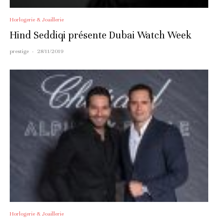
Horlogerie & Joaillerie
Hind Seddiqi présente Dubai Watch Week
prestige
·
28/11/2019
Horlogerie & Joaillerie