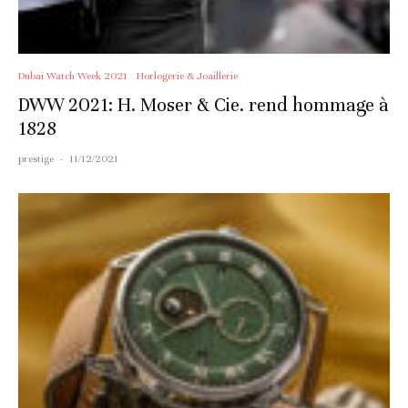
Dubai Watch Week 2021
Horlogerie & Joaillerie
DWW 2021: H. Moser & Cie. rend hommage à
1828
prestige
·
11/12/2021