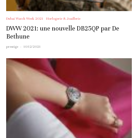
Dubai Watch Week 2021
Horlogerie & Joaillerie
DWW 2021: une nouvelle DB25QP par De
Bethune
prestige
·
10/12/2021