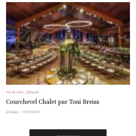
Art de vivre
Lifestyle
Courchevel Chalet par Toni Breiss
prestige
·
13/03/2019