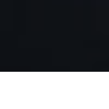
A
ntonio Frangieh, maire de la municipalité de
Zgharta – Ehden et Président du comité de la réserve
naturelle de Horsh Ehden, est jeune, dynamique et