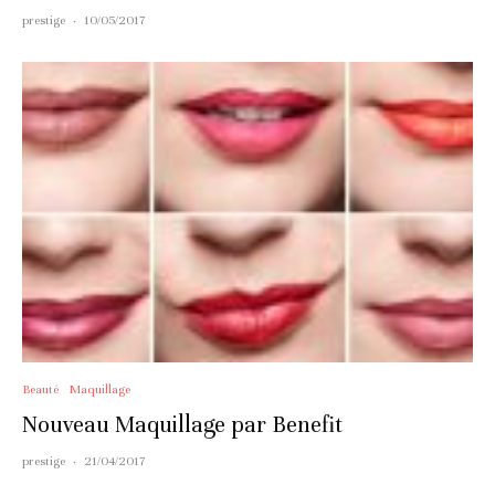
prestige
·
10/05/2017
Beauté
Maquillage
Nouveau Maquillage par Benefit
prestige
·
21/04/2017