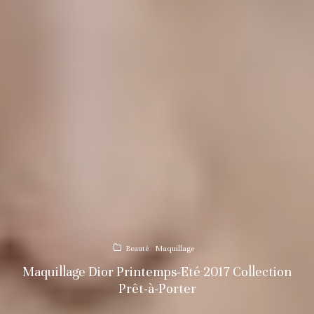
Beauté
Maquillage
Maquillage Dior Printemps-Eté 2017 Collection
Prêt-à-Porter