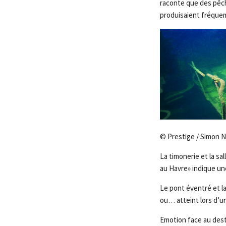
raconte que des pêch
produisaient fréque
© Prestige / Simon 
La timonerie et la sa
au Havre» indique un
Le pont éventré et l
ou… atteint lors d’u
Emotion face au desti