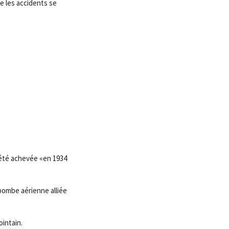
e les accidents se
a été achevée «en 1934
bombe aérienne alliée
ointain.