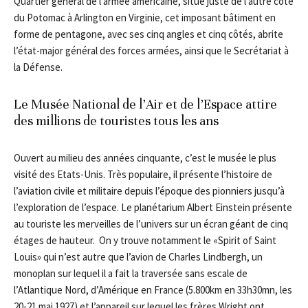
Quartier général de l’armée américaine, situé juste de l’autre côté
du Potomac à Arlington en Virginie, cet imposant bâtiment en
forme de pentagone, avec ses cinq angles et cinq côtés, abrite
l’état-major général des forces armées, ainsi que le Secrétariat à
la Défense.
Le Musée National de l’Air et de l’Espace attire
des millions de touristes tous les ans
Ouvert au milieu des années cinquante, c’est le musée le plus
visité des Etats-Unis. Très populaire, il présente l’histoire de
l’aviation civile et militaire depuis l’époque des pionniers jusqu’à
l’exploration de l’espace. Le planétarium Albert Einstein présente
au touriste les merveilles de l’univers sur un écran géant de cinq
étages de hauteur. On y trouve notamment le «Spirit of Saint
Louis» qui n’est autre que l’avion de Charles Lindbergh, un
monoplan sur lequel il a fait la traversée sans escale de
l’Atlantique Nord, d’Amérique en France (5.800km en 33h30mn, les
20-21 mai 1927) et l’appareil sur lequel les frères Wright ont