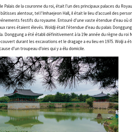
 Palais de la couronne du roi, était l’un des principaux palaces du Royaum
âtisses alentour, tel l’Imhaejeon Hall, il était le lieu d’accueil des person
vénements festifs du royaume. Entouré d’une vaste étendue d’eau où de
ux rares étaient élevés. Woldji était l’étendue d’eau du palais Donggung 
lla. Donggung a été établi définitivement à la 19e année du règne du roi
écouvert durant les excavations et le dragage a eu lieu en 1975. Wolji a 
ause d’un troupeau d’oies qui y a élu domicile.