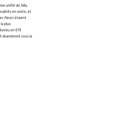
e unifié de Silla.
nalités en visite, et
s fleurs étaient
la plus
 Munmu en 679.
été abandonné sous la