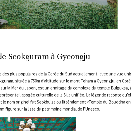
 de Seokguram à Gyeongju
e des plus populaires de la Corée du Sud actuellement, avec une vue uniq
okguram, située à 750m d’altitude sur le mont Toham à Gyeongju, en Corée
, sur la Mer du Japon, est un ermitage du complexe du temple Bulguksa, 
représente l’apogée culturelle de la Silla unifiée. La légende raconte qu’e
 le nom originel fut Seokbulsa ou littéralement «Temple du Bouddha en 
m figure sur la liste du patrimoine mondial de l’Unesco.