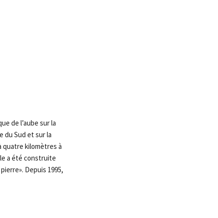
ue de l’aube sur la
 du Sud et sur la
à quatre kilomètres à
lle a été construite
pierre». Depuis 1995,