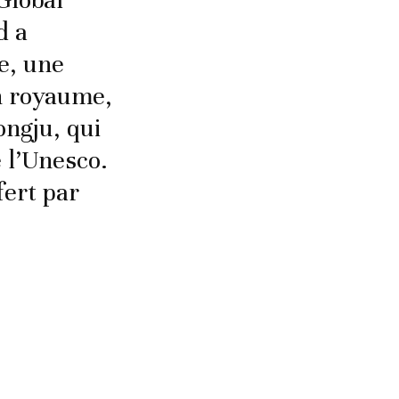
Global
d a
e, une
en royaume,
ongju, qui
 l’Unesco.
fert par