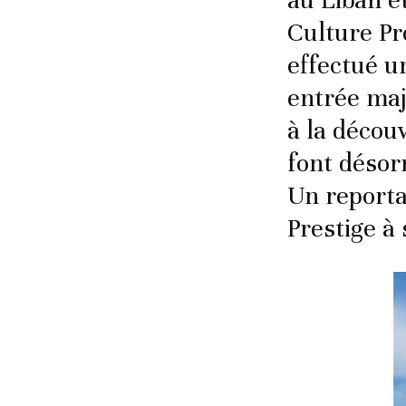
au Liban e
Culture Pr
effectué u
entrée maj
à la décou
font désor
Un reporta
Prestige à