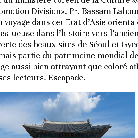
t du ministère coréen de la Culture «
omotion Division», Pr. Bassam Lahou
n voyage dans cet Etat d’Asie oriental
estueuse dans l’histoire vers l’anci
verte des beaux sites de Séoul et Gye
mais partie du patrimoine mondial de
ge aussi bien attrayant que coloré of
 ses lecteurs. Escapade.