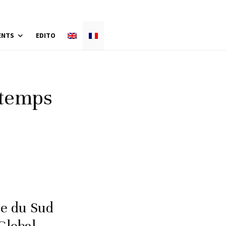
ENTS
EDITO
 temps
ée du Sud