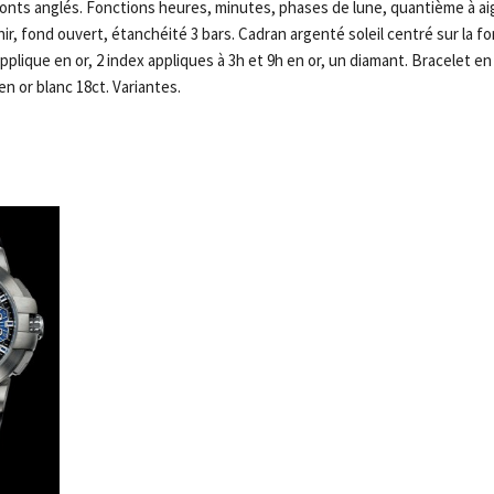
nts anglés. Fonctions heures, minutes, phases de lune, quantième à aigui
hir, fond ouvert, étanchéité 3 bars. Cadran argenté soleil centré sur la f
lique en or, 2 index appliques à 3h et 9h en or, un diamant. Bracelet en 
en or blanc 18ct. Variantes.