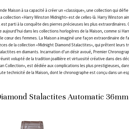
de Maison à sa capacité à créer un «classique», une collection qui défie
a collection «Harry Winston Midnight» est de celles-là. Harry Winston aim
l est parti à la conquête des pierres précieuses les plus extraordinaires
ue aujourd’hui dans les collections horlogères de la Maison, comme si Ha
ns le cœur des femmes. La Maison a imaginé une façon extraordinaire de f
èces de la collection «Midnight Diamond Stalactites», qui prêtent leurs t
alactites en diamants. Incarnation d’un désir avoué, Premier Chronogr
éunit volupté de la tradition joaillière et virtuosité créative dans des dé
n Collection», est dédiée aux complications les plus prestigieuses, dans
aute technicité de la Maison, dont le chronographe est conçu dans un esp
iamond Stalactites Automatic 36mm,