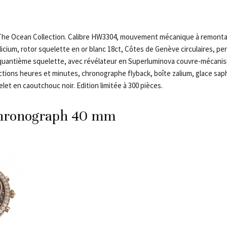
 The Ocean Collection. Calibre HW3304, mouvement mécanique à remont
 silicium, rotor squelette en or blanc 18ct, Côtes de Genève circulaires, pe
 quantième squelette, avec révélateur en Superluminova couvre-mécanis
tions heures et minutes, chronographe flyback, boîte zalium, glace saph
elet en caoutchouc noir. Edition limitée à 300 pièces.
hronograph 40 mm