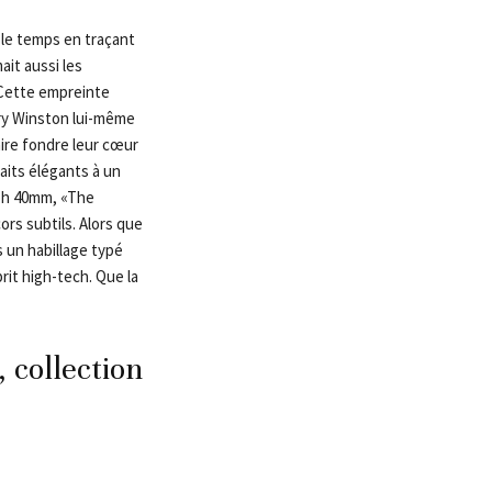
 le temps en traçant
ait aussi les
. Cette empreinte
rry Winston lui-même
aire fondre leur cœur
raits élégants à un
aph 40mm, «The
cors subtils. Alors que
 un habillage typé
rit high-tech. Que la
 collection