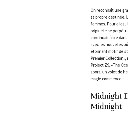
On reconnaît une gran
sa propre destinée. L
femmes. Pour elles, i
originelle se perpét
continuait à lire da
avec les nouvelles pi
étonnant motif de st
Premier Collection», r
Project Z9, «The Ocea
sport, un volet de h
magie commence!
Midnight D
Midnight