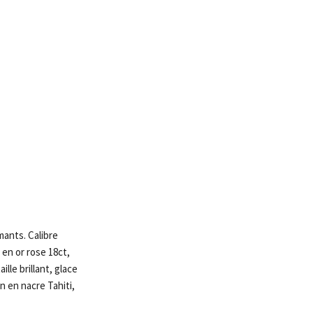
mants. Calibre
en or rose 18ct,
lle brillant, glace
n en nacre Tahiti,