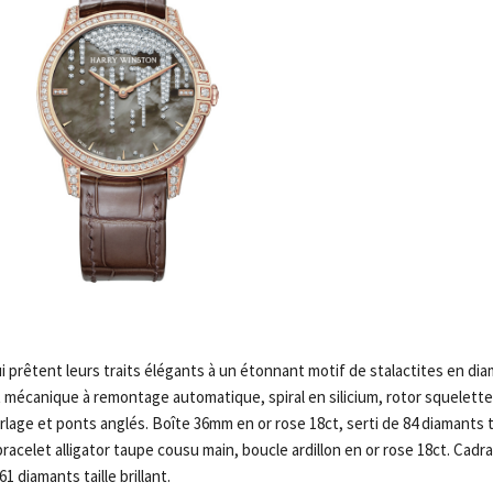
 prêtent leurs traits élégants à un étonnant motif de stalactites en dia
canique à remontage automatique, spiral en silicium, rotor squelette 
age et ponts anglés. Boîte 36mm en or rose 18ct, serti de 84 diamants tai
bracelet alligator taupe cousu main, boucle ardillon en or rose 18ct. Cadra
1 diamants taille brillant.