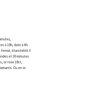
inutes,
s à 10h, date à 6h.
nd fermé, étanchéité 3
condes et 30 minutes
es, or rose 18ct,
diamants. Ou en or