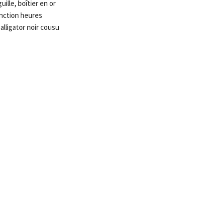
lle, boîtier en or
onction heures
alligator noir cousu