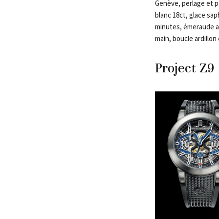
Genève, perlage et po
blanc 18ct, glace sap
minutes, émeraude app
main, boucle ardillon 
Project Z9