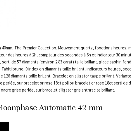
 40mm, The Premier Collection. Mouvement quartz, fonctions heures, m
ur des heures à 2h, compteur des secondes à 6h et indicateur 30 minute
 serti de 57 diamants (environ 2.83 carat) taille brillant, glace saphir, fo
 Tahiti brune, 9 index en diamants taille brillant, indicateurs heures, se
e 126 diamants taille brillant. Bracelet en alligator taupe brillant. Variant
 perlée, sur bracelet or rose 18ct poli ou bracelet or rose 18ct serti de 
nacre grise perlée, sur bracelet alligator gris anthracite brillant.
Moonphase Automatic 42 mm