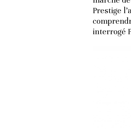
marché de
Prestige l
comprendre
interrogé P