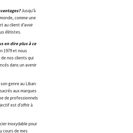
avantages?
Jusqu’à
 le monde, comme une
 au client d’avoir
s élitistes.
 en dire plus à ce
en 1979 et nous
de nos clients qui
oncés dans un avenir
son genre au Liban:
onsacrés aux marques
ipe de professionnels
tif est d’offrir à
ier inoxydable pour
au cours de mes