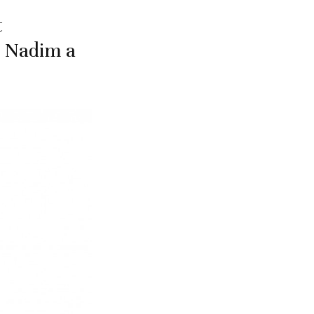
t
a Nadim a