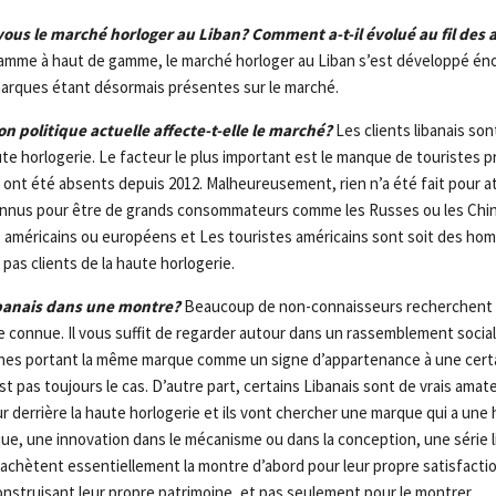
us le marché horloger au Liban? Comment a-t-il évolué au fil des 
me à haut de gamme, le marché horloger au Liban s’est développé é
arques étant désormais présentes sur le marché.
n politique actuelle affecte-t-elle le marché?
Les clients libanais son
ute horlogerie. Le facteur le plus important est le manque de touristes 
 ont été absents depuis 2012. Malheureusement, rien n’a été fait pour at
onnus pour être de grands consommateurs comme les Russes ou les Chino
s américains ou européens et Les touristes américains sont soit des hom
 pas clients de la haute horlogerie.
ibanais dans une montre?
Beaucoup de non-connaisseurs recherchent l’
 connue. Il vous suffit de regarder autour dans un rassemblement social
es portant la même marque comme un signe d’appartenance à une certa
est pas toujours le cas. D’autre part, certains Libanais sont de vrais ama
 derrière la haute horlogerie et ils vont chercher une marque qui a une 
que, une innovation dans le mécanisme ou dans la conception, une série l
Ils achètent essentiellement la montre d’abord pour leur propre satisfac
nstruisant leur propre patrimoine, et pas seulement pour le montrer.