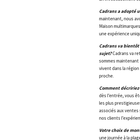
Cadrans a adopté u
maintenant, nous avo
Maison multimarques 
une expérience uniqu
Cadrans va bientôt 
sujet?
Cadrans va ret
sommes maintenant en
vivent dans la régio
proche.
Comment décririez-
dès l’entrée, vous ê
les plus prestigieus
associés aux ventes s
nos clients l’expérie
Votre choix de mon
une journée à la pla