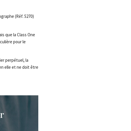
ographe (Réf. 5270)
ais que la Class One
culière pour le
er perpétuel, la
n elle et ne doit être
r