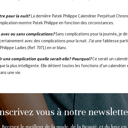
re pour la nuit?
La dernière Patek Philippe Calendrier Perpétuel Chron
mplication montre Patek Philippe en fonction des circonstances.
 avec ou sans complications?
Sans complications pour la journée, je dir
ertainement avec des complications pour la nuit. J’ai une faiblesse parti
ilippe Ladies (Ref. 7071) en or blanc.
ir une complication quelle serait-elle? Pourquoi?
Ce serait un calendri
e la plus intelligente. Elle détient toutes les fonctions d’un calendrier e
ans une vie.
Inscrivez vous à notre newslette
Recevez le meilleur de la mode, de la Beauté, et du luxe en