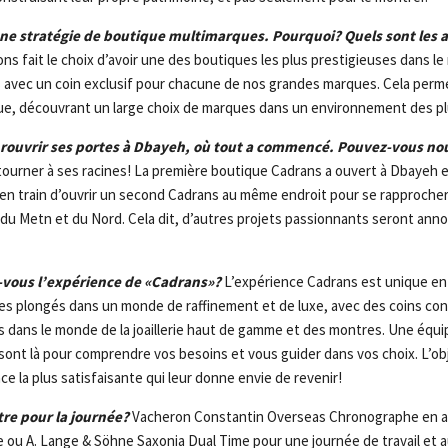
ne stratégie de boutique multimarques. Pourquoi? Quels sont les 
ns fait le choix d’avoir une des boutiques les plus prestigieuses dans
avec un coin exclusif pour chacune de nos grandes marques. Cela permet
e, découvrant un large choix de marques dans un environnement des plu
rouvrir ses portes à Dbayeh, où tout a commencé. Pouvez-vous nous
ourner à ses racines! La première boutique Cadrans a ouvert à Dbayeh 
 train d’ouvrir un second Cadrans au même endroit pour se rapprocher 
n du Metn et du Nord. Cela dit, d’autres projets passionnants seront ann
vous l’expérience de «Cadrans»?
L’expérience Cadrans est unique en 
tes plongés dans un monde de raffinement et de luxe, avec des coins c
es dans le monde de la joaillerie haut de gamme et des montres. Une équ
ont là pour comprendre vos besoins et vous guider dans vos choix. L’objec
nce la plus satisfaisante qui leur donne envie de revenir!
tre pour la journée?
Vacheron Constantin Overseas Chronographe en ac
ge ou A. Lange & Söhne Saxonia Dual Time pour une journée de travail et 