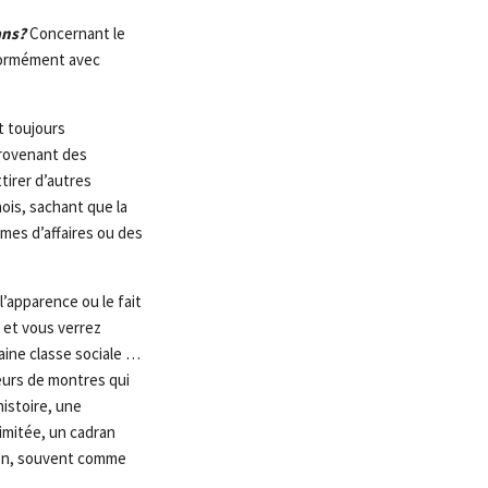
ans?
Concernant le
normément avec
t toujours
provenant des
tirer d’autres
is, sachant que la
mes d’affaires ou des
apparence ou le fait
 et vous verrez
ine classe sociale …
teurs de montres qui
histoire, une
imitée, un cadran
tion, souvent comme