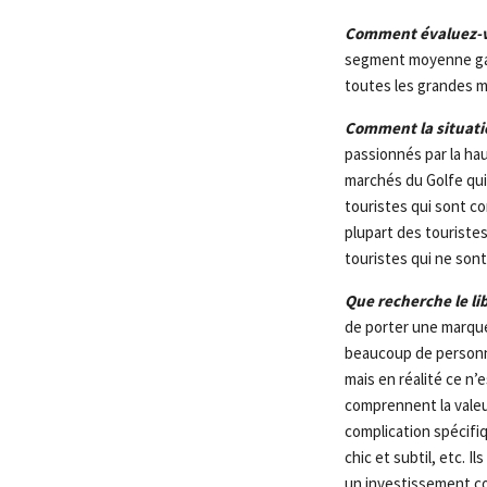
Comment évaluez-vo
segment moyenne gam
toutes les grandes m
Comment la situatio
passionnés par la ha
marchés du Golfe qui
touristes qui sont c
plupart des touriste
touristes qui ne sont
Que recherche le l
de porter une marque
beaucoup de personn
mais en réalité ce n’
comprennent la valeur
complication spécifi
chic et subtil, etc. 
un investissement co