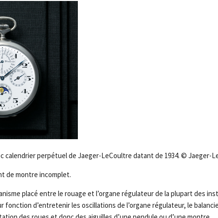
c calendrier perpétuel de Jaeger-LeCoultre datant de 1934. © Jaeger-L
 de montre incomplet.
nisme placé entre le rouage et l’organe régulateur de la plupart des ins
fonction d’entretenir les oscillations de l’organe régulateur, le balancier
otation des roues et donc des aiguilles d’une pendule ou d’une montre.