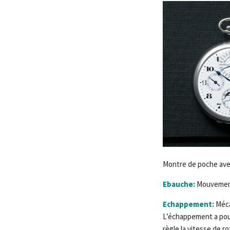
Montre de poche ave
Ebauche:
Mouvement
Echappement:
Méca
L’échappement a pour 
règle la vitesse de r