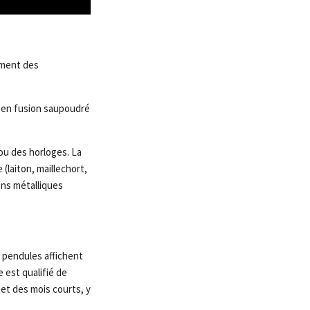
ement des
re en fusion saupoudré
ou des horloges. La
(laiton, maillechort,
ons métalliques
s pendules affichent
 est qualifié de
et des mois courts, y