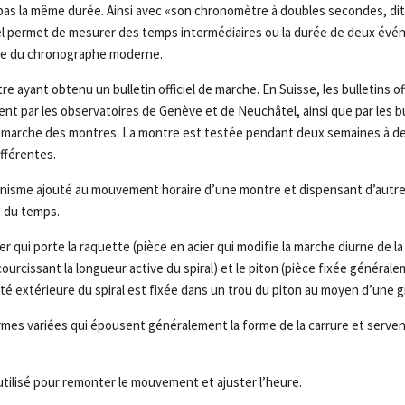
as la même durée. Ainsi avec «son chronomètre à doubles secondes, dit
uel permet de mesurer des temps intermédiaires ou la durée de deux év
ine du chronographe moderne.
e ayant obtenu un bulletin officiel de marche. En Suisse, les bulletins of
ent par les observatoires de Genève et de Neuchâtel, ainsi que par les 
 la marche des montres. La montre est testée pendant deux semaines à 
fférentes.
nisme ajouté au mouvement horaire d’une montre et dispensant d’autre
t du temps.
r qui porte la raquette (pièce en acier qui modifie la marche diurne de l
ourcissant la longueur active du spiral) et le piton (pièce fixée général
mité extérieure du spiral est fixée dans un trou du piton au moyen d’une gr
mes variées qui épousent généralement la forme de la carrure et servent
ilisé pour remonter le mouvement et ajuster l’heure.