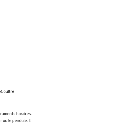
eCoultre
truments horaires.
 ou le pendule. Il