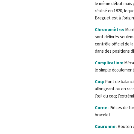
le même début mais p
réalisé en 1820, leq
Breguet est à l’orig
Chronomètre:
Montr
sont délivrés seulem
contrôle officiel de
dans des positions di
Complication:
Méca
le simple écoulemen
Coq:
Pont de balancie
allongeant ou en racc
l’œil du coq; l’extré
Corne:
Pièces de for
bracelet.
Couronne:
Bouton ut