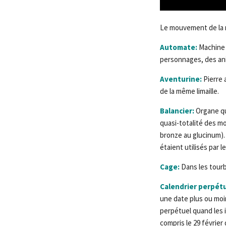
Le mouvement de la m
Automate:
Machine 
personnages, des a
Aventurine:
Pierre 
de la même limaille.
Balancier:
Organe qu
quasi-totalité des m
bronze au glucinum).
étaient utilisés par 
Cage:
Dans les tourb
Calendrier perpét
une date plus ou moi
perpétuel quand les 
compris le 29 février