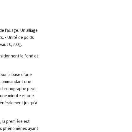
e l’alliage. Un alliage
ts. • Unité de poids
 vaut 0,200g.
sitionnent le fond et
Sur la base d’une
me commandant une
du chronographe peut
n une minute et une
 généralement jusqu’à
 la première est
ieurs phénomènes ayant