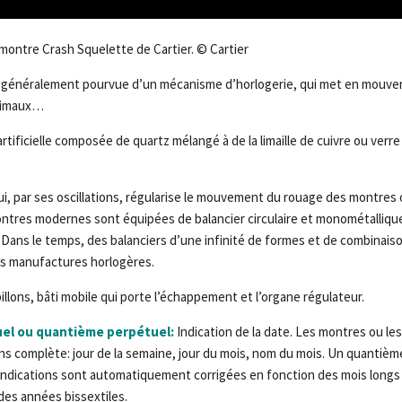
ontre Crash Squelette de Cartier. © Cartier
généralement pourvue d’un mécanisme d’horlogerie, qui met en mouv
nimaux…
artificielle composée de quartz mélangé à de la limaille de cuivre ou ver
i, par ses oscillations, régularise le mouvement du rouage des montres 
ontres modernes sont équipées de balancier circulaire et monométallique 
 Dans le temps, des balanciers d’une infinité de formes et de combinais
les manufactures horlogères.
illons, bâti mobile qui porte l’échappement et l’organe régulateur.
uel ou quantième perpétuel:
Indication de la date. Les montres ou le
ns complète: jour de la semaine, jour du mois, nom du mois. Un quantième
indications sont automatiquement corrigées en fonction des mois longs 
 des années bissextiles.