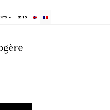
ENTS
EDITO
logère