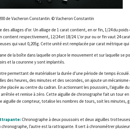
3200 de Vacheron Constantin. © Vacheron Constantin
e des alliages d’or. Un alliage de 1 carat contient, en or fin, 1/24 du poids d
en contient respectivement, 12/24 et 18/24. L’or pur ou or fin vaut 24 cara
ieuses qui vaut 0,205g. Cette unité est remplacée par carat métrique qui
ane de la boîte dans laquelle on place le mouvement et sur laquelle se po
oirs et la couronne y sont implantés.
re permettant de matérialiser la durée d’une période de temps écoulé. 
uilles des heures, des minutes et des secondes, on ajoute un mécanis
phe placée au centre du cadran. En actionnant les poussoirs, l’aiguille 
 arrêtée et remise à zéro. Cette aiguille de chronographe fait un tour e
te aiguille de compteur, totalise les nombres de tours, soit les minutes,
ttrapante:
Chronographe à deux poussoirs et deux aiguilles trotteuses,
 du chronographe, l’autre est la rattrapante. Il sert à chronométrer plus