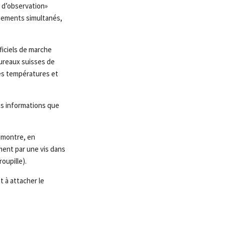
 d’observation»
énements simultanés,
ficiels de marche
bureaux suisses de
des températures et
s informations que
a montre, en
ement par une vis dans
oupille).
 à attacher le