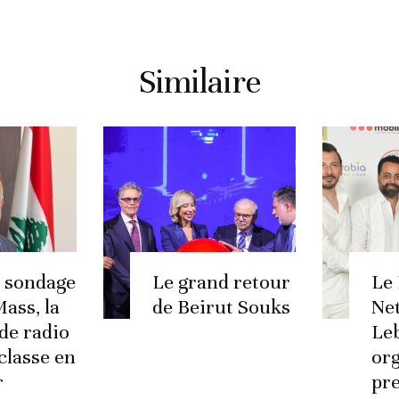
Similaire
e sondage
Le grand retour
Le
ass, la
de Beirut Souks
Ne
 de radio
Le
classe en
org
r
pr