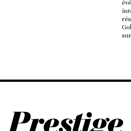
év
int
ré
Go
sur