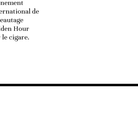
énement
ernational de
seautage
lden Hour
 le cigare.