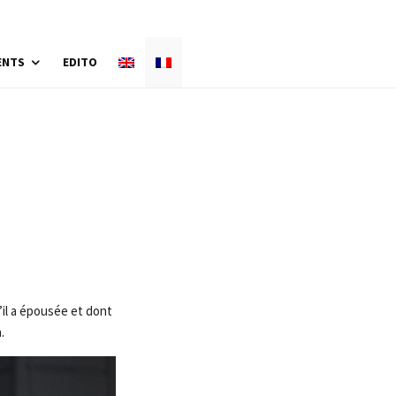
ENTS
EDITO
u’il a épousée et dont
.