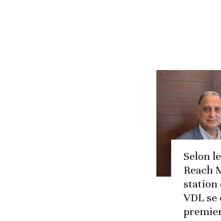
Selon l
Reach M
station
VDL se 
premie