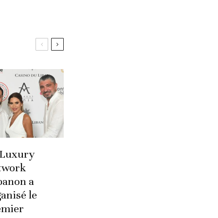
 Luxury
twork
banon a
anisé le
emier