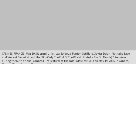
CANNES, FRANCE - MAY 19: Gaspard Ulliel, Lea Seydoux, Marion Cotillard, Xavier Dolan, Nathalie Baye
and Vincent Cassel attend the "It's Only The End Of The World (Juste La Fin Du Monde)" Premiere
during the 69th annual Cannes Film Festival at the Palais des Festivals on May 19, 2016 in Cannes,
France. (Photo by Luca Teuchmann/WireImage)
Projections, dîners de gala, cocktails sont autant
d’occasions pour observer l’élégance des stars et
leur glamour. Elles portent des robes splendides
et des bijoux exceptionnels. Notre sélection de
photos.