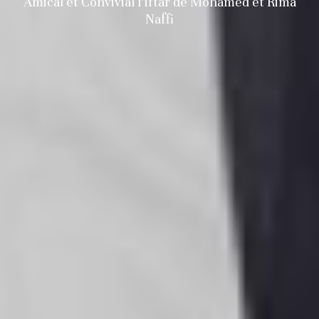
Amical et Convivial l’iftar de Mohamed et Rima
Naffi