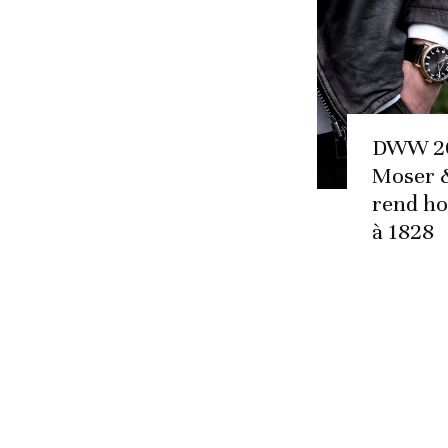
DWW 20
Moser &
rend h
à 1828