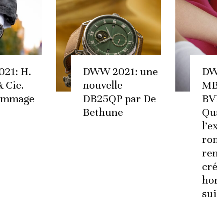
21: H.
DWW 2021: une
DW
 Cie.
nouvelle
MB
ommage
DB25QP par De
BV
Bethune
Qu
l’
ro
ren
cré
ho
sui