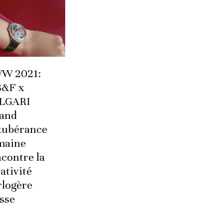
W 2021:
&F x
LGARI
and
exubérance
maine
contre la
ativité
rlogère
sse