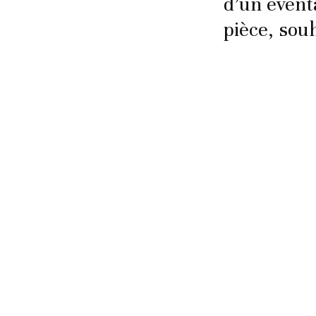
d’un évent
pièce, sou