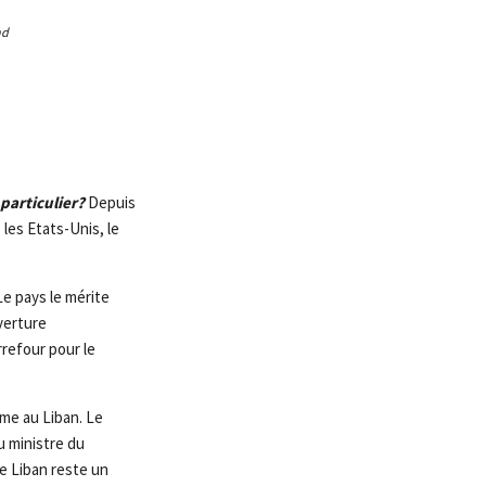
nd
particulier?
Depuis
 les Etats-Unis, le
Le pays le mérite
uverture
refour pour le
sme au Liban. Le
u ministre du
le Liban reste un