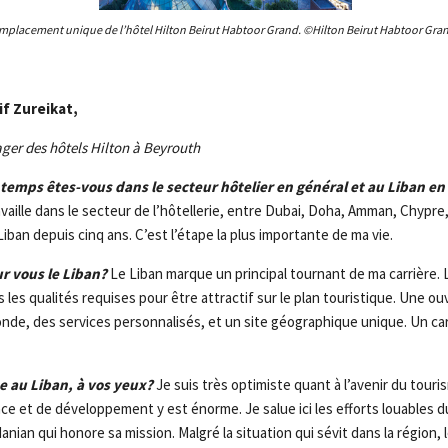
mplacement unique de l’hôtel Hilton Beirut Habtoor Grand. ©Hilton Beirut Habtoor Gra
f Zureikat,
ger des hôtels Hilton à Beyrouth
emps êtes-vous dans le secteur hôtelier en général et au Liban en 
availle dans le secteur de l’hôtellerie, entre Dubai, Doha, Amman, Chypre,
ban depuis cinq ans. C’est l’étape la plus importante de ma vie.
r vous le Liban?
Le Liban marque un principal tournant de ma carrière. 
es les qualités requises pour être attractif sur le plan touristique. Une o
nde, des services personnalisés, et un site géographique unique. Un car
e au Liban, à vos yeux?
Je suis très optimiste quant à l’avenir du touri
ce et de développement y est énorme. Je salue ici les efforts louables d
nian qui honore sa mission. Malgré la situation qui sévit dans la région, 