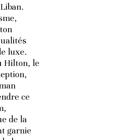
-Liban.
isme,
lton
ualités
e luxe.
 Hilton, le
ception,
iman
endre ce
m,
e de la
nt garnie