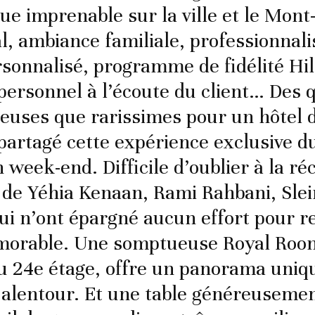
e imprenable sur la ville et le Mont
l, ambiance familiale, professionnal
rsonnalisé, programme de fidélité Hi
ersonnel à l’écoute du client… Des q
ieuses que rarissimes pour un hôtel d
 partagé cette expérience exclusive du
week-end. Difficile d’oublier à la ré
é de Yéhia Kenaan, Rami Rahbani, Sle
ui n’ont épargné aucun effort pour r
morable. Une somptueuse Royal Roo
u 24e étage, offre un panorama uniqu
t alentour. Et une table généreuseme