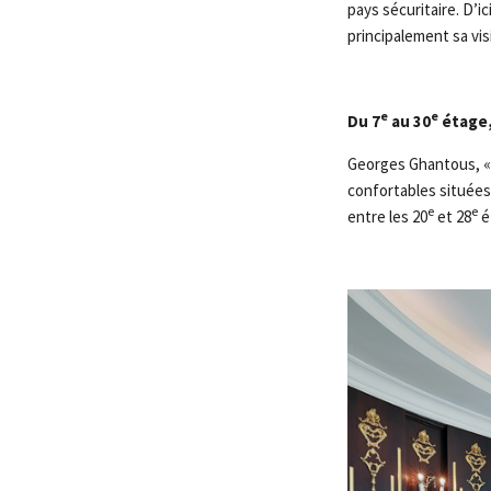
pays sécuritaire. D’ic
principalement sa vis
e
e
Du 7
au 30
étage,
Georges Ghantous, «
confortables situées
e
e
entre les 20
et 28
é