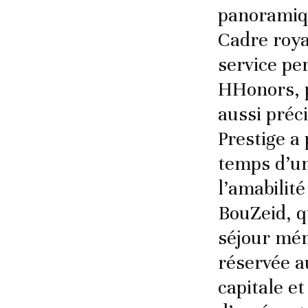
panoramiqu
Cadre roya
service pe
HHonors, p
aussi préc
Prestige a
temps d’un 
l’amabilit
BouZeid, q
séjour mé
réservée a
capitale e