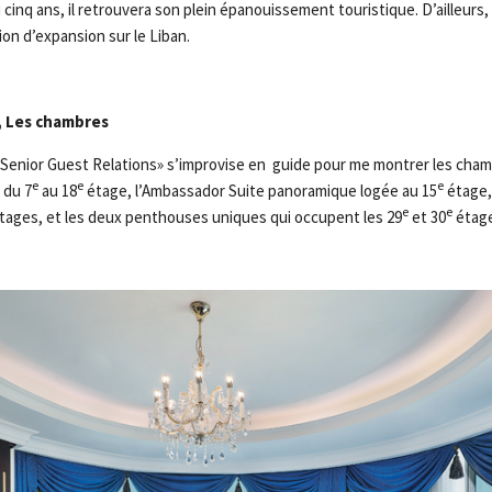
i cinq ans, il retrouvera son plein épanouissement touristique. D’ailleurs,
ion d’expansion sur le Liban.
 Les chambres
Senior Guest Relations» s’improvise en guide pour me montrer les cham
e
e
e
 du 7
au 18
étage, l’Ambassador Suite panoramique logée au 15
étage, 
e
e
tages, et les deux penthouses uniques qui occupent les 29
et 30
étage