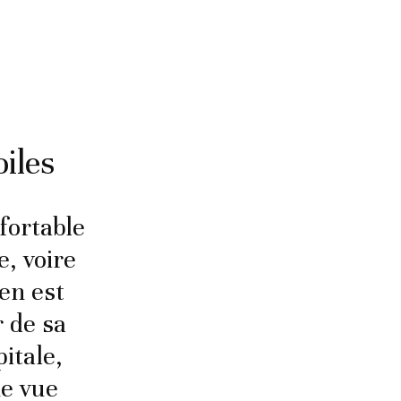
iles
fortable
e, voire
en est
r de sa
itale,
ne vue