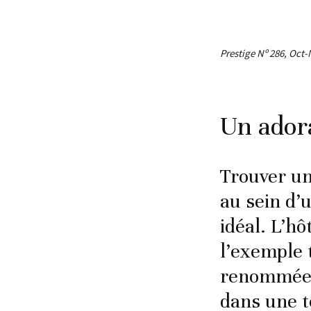
Prestige Nº 286, Oct-
Un adora
Trouver un
au sein d’u
idéal. L’h
l’exemple t
renommée… 
dans une t