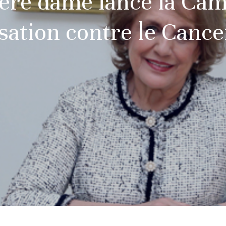
ère dame lance la Ca
isation contre le Cance