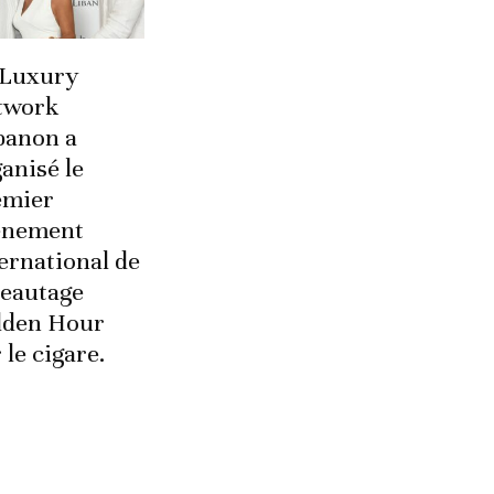
 Luxury
twork
banon a
anisé le
emier
énement
ernational de
seautage
lden Hour
 le cigare.