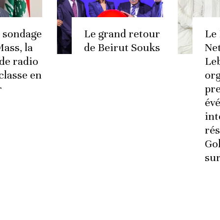
e sondage
Le grand retour
Le
ass, la
de Beirut Souks
Ne
 de radio
Le
classe en
org
r
pr
év
int
ré
Go
sur