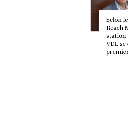
Selon l
Reach M
station
VDL se 
premie