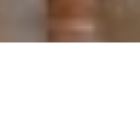
Le défilé Printemps-Eté 2018 du couturier Georges Chakra s’est
tenu le 22 janvier 2018 au Musée de l’Homme, dans le cadre de la
Semaine Parisienne de la Haute Couture.
Love and be Loved: cette saison, c’est une histoire d’amour que
déploie Georges Chakra, avec un happy ending bien sûr, mais pas
seulement: le bonheur est là sur toute les lignes, coups de
fougue et profils étreints par toutes les nuances de l’optimisme
le plus raffiné. Le plus contemporain aussi: plaisirs pastels,
découpes décapantes, matières en apesanteur filent ensemble