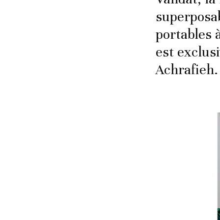
superposab
portables 
est exclus
Achrafieh.