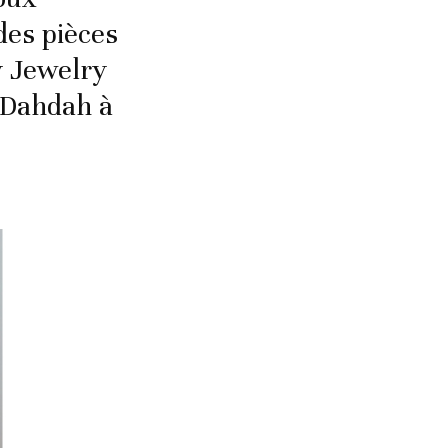
des pièces
y Jewelry
 Dahdah à