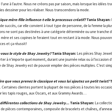
 l’une à l’autre. Nous ne créons pas par saison, mais lorsque les idées tr
s dessiner pour les réaliser. Nous transcendons la mode.
e mère-fille influence-t-elle le processus créatif?
Tania Shayan:
e succès, car elle convient à tout type de personne, de la femme la plus
ions ne sont pas destinées à une catégorie déterminée ou une tranche d
mère et ses copines le feraient tout en restant à la mode. Nous pouvon
ces et ça réussit!
vous le style de Shay Jewelry?
Tania Shayan:
Les pièces Shay Jewel
orter à n’importe quel moment, durant une journée relax ou à l’occasion 
e de Shay Jewelry est de pouvoir empiler des pièces multiples. C’est sim
re que vous prenez le classique et vous lui ajoutez un petit twist?
T
ile. Certaines clientes portent la plupart de nos pièces à toutes les occasi
ur les tapis rouges, aux Oscars, et aux Grammy Awards…
 différentes collections de Shay Jewelry…
Tania Shayan:
La collecti
le de pièces contemporaines, composée de bracelets et chaînes, d’annea