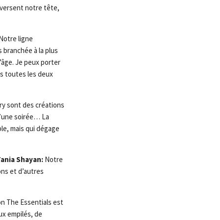
aversent notre tête,
Notre ligne
 branchée à la plus
’âge. Je peux porter
s toutes les deux
ry sont des créations
d’une soirée… La
ple, mais qui dégage
ania Shayan:
Notre
ons et d’autres
on The Essentials est
ux empilés, de