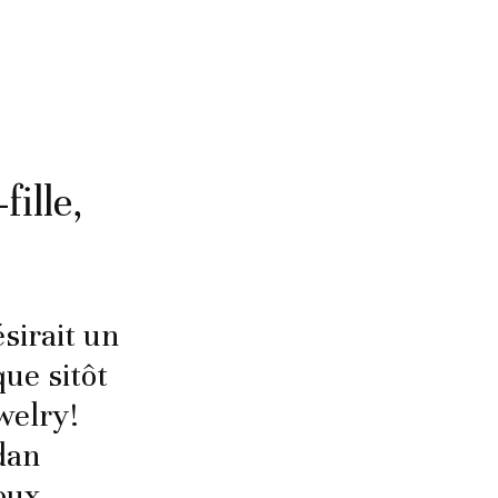
ille,
sirait un
ue sitôt
welry!
dan
joux