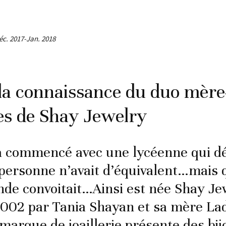
éc. 2017-Jan. 2018
la connaissance du duo mère-f
es de Shay Jewelry
 a commencé avec une lycéenne qui dé
 personne n’avait d’équivalent…mais q
nde convoitait…Ainsi est née Shay Je
002 par Tania Shayan et sa mère La
 marque de joaillerie présente des bi