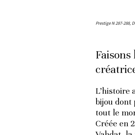
Prestige N 287-288, D
Faisons 
créatric
L’histoire
bijou dont
tout le mo
Créée en 2
Vahdat, la