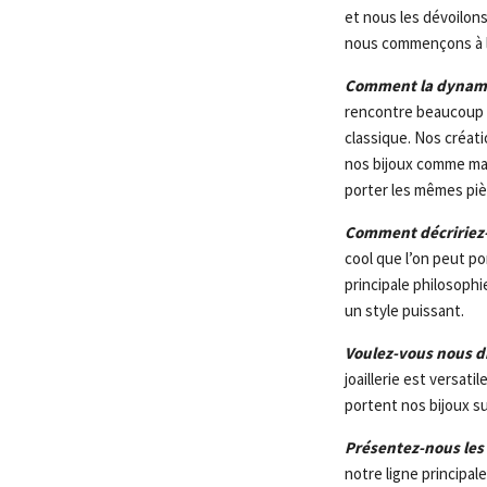
et nous les dévoilons
nous commençons à le
Comment la dynamiqu
rencontre beaucoup d
classique. Nos créat
nos bijoux comme ma 
porter les mêmes piè
Comment décririez-
cool que l’on peut p
principale philosophi
un style puissant.
Voulez-vous nous di
joaillerie est versat
portent nos bijoux s
Présentez-nous les
notre ligne principa