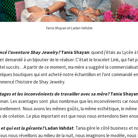
Tania Shayan et Ladan Vahdat.
é l’aventure Shay Jewelry?
Tania Shayan
: quand j’étais au Lycée à l
t demandé à un bijoutier de le réaliser. C’était le bracelet Link, qui fait 
n tel succès…A partir de ce moment, ma mère a suggéré la commercialisat
elques boutiques qui ont acheté notre échantillon et l’ont commandé en
mencé l’histoire de Shay Jewelry.
tages et les inconvénients de travailler avec sa mère?
Tania Shaya
aman. Les avantages sont plus nombreux que les inconvénients car nous
nnellement. Nous avons les mêmes goûts, la même esthétique, le même 
 de création. Le plus important est que nous nous entendons bien ens
, et qui est la gérante?
Ladan Vahdat
: Tania gère le côté business et n
us nous réveillons au milieu de la nuit, nous imaginons le modèle, nous 