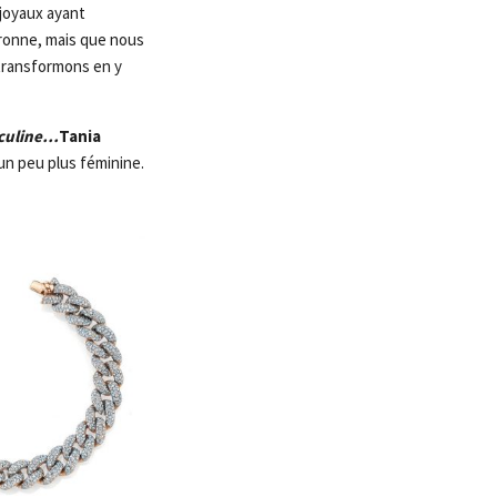
 joyaux ayant
uronne, mais que nous
 transformons en y
asculine…
Tania
n peu plus féminine.