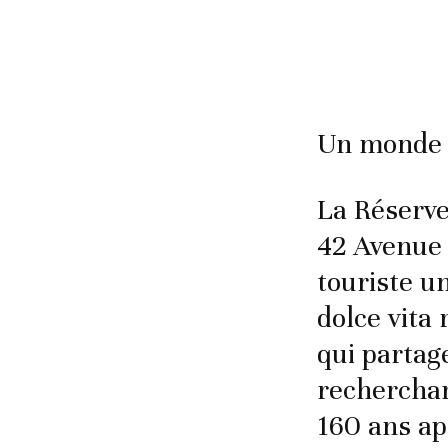
Un monde d
La Réserve
42 Avenue 
touriste u
dolce vita 
qui partag
recherchan
160 ans ap