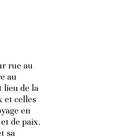
ur rue au
re au
 lieu de la
 et celles
oyage en
et de paix.
t sa