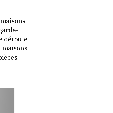
s maisons
garde-
e déroule
s maisons
pièces