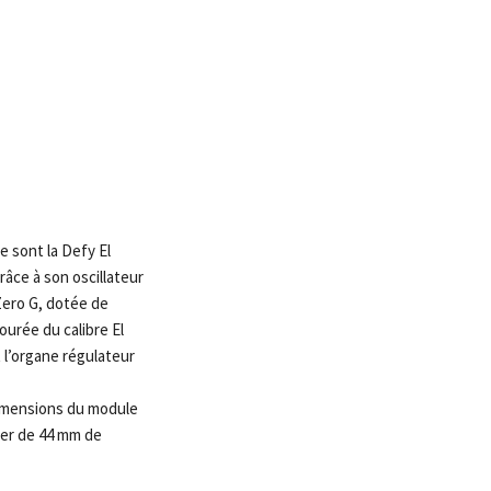
e sont la Defy El
âce à son oscillateur
 Zero G, dotée de
ourée du calibre El
 l’organe régulateur
dimensions du module
tier de 44 mm de