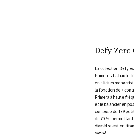
Defy Zero
La collection Defy es
Primero 21 à haute f
en silicium monocrist
la fonction de « cont
Primera à haute fréq
et le balancier en po
composé de 139 peti
de 70 %, permettant d
diamètre est en tita
satiné.