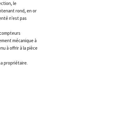
ction, le
ntenant rond, en or
enté n’est pas
, compteurs
uvement mécanique à
 à offrir à la pièce
a propriétaire.