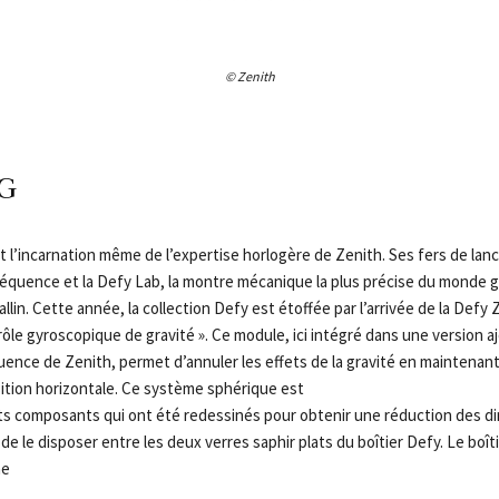
© Zenith
 G
t l’incarnation même de l’expertise horlogère de Zenith. Ses fers de lanc
réquence et la Defy Lab, la montre mécanique la plus précise du monde gr
allin. Cette année, la collection Defy est étoffée par l’arrivée de la Defy
rôle gyroscopique de gravité ». Ce module, ici intégré dans une version aj
uence de Zenith, permet d’annuler les effets de la gravité en maintenant
sition horizontale. Ce système sphérique est
ts composants qui ont été redessinés pour obtenir une réduction des 
e le disposer entre les deux verres saphir plats du boîtier Defy. Le boî
ne