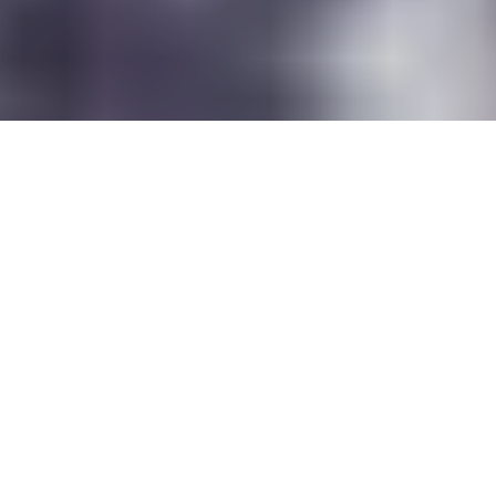
Prestige N 293-294, Déc. 2018-Jan. 2019
Paillettes, sequins, strass, couleurs et extravagance pour
la Belle du bal.