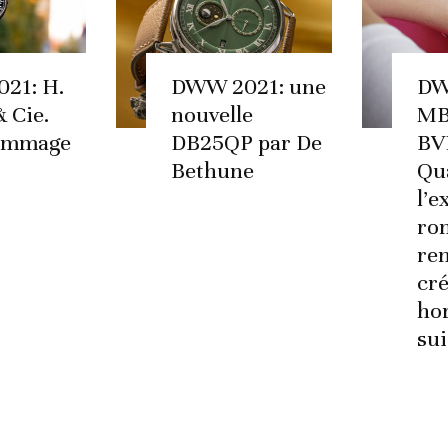
21: H.
DWW 2021: une
DW
 Cie.
nouvelle
MB
ommage
DB25QP par De
BV
Bethune
Qu
l’
ro
ren
cré
ho
sui