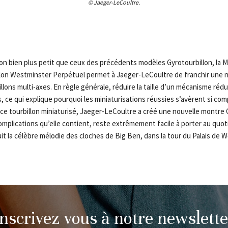
© Jaeger-LeCoultre.
lon bien plus petit que ceux des précédents modèles Gyrotourbillon, la 
llon Westminster Perpétuel permet à Jaeger-LeCoultre de franchir une 
illons multi-axes. En règle générale, réduire la taille d’un mécanisme réd
, ce qui explique pourquoi les miniaturisations réussies s’avèrent si com
 ce tourbillon miniaturisé, Jaeger-LeCoultre a créé une nouvelle montre 
mplications qu’elle contient, reste extrêmement facile à porter au quotid
t la célèbre mélodie des cloches de Big Ben, dans la tour du Palais de 
Inscrivez vous à notre newslette