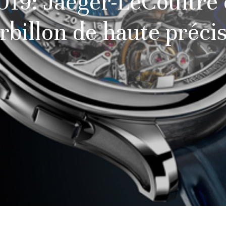
19: Jaeger-LeCoultre 
rbillon de haute préci