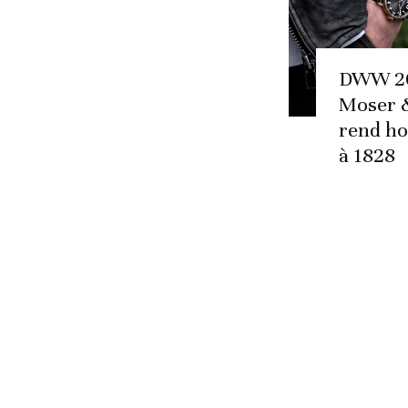
DWW 20
Moser &
rend h
à 1828