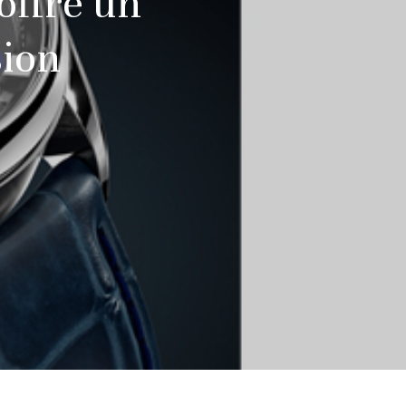
offre un
sion