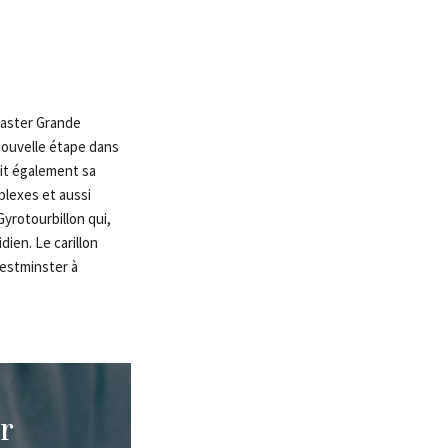
Master Grande
nouvelle étape dans
uit également sa
plexes et aussi
Gyrotourbillon qui,
ien. Le carillon
Westminster à
r