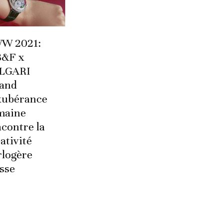
W 2021:
&F x
LGARI
and
exubérance
maine
contre la
ativité
rlogère
sse