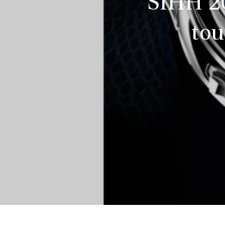
SIHH 20
tou