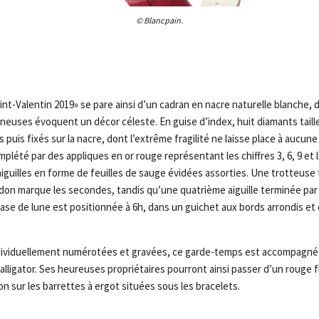
© Blancpain.
int-Valentin 2019» se pare ainsi d’un cadran en nacre naturelle blanche, do
euses évoquent un décor céleste. En guise d’index, huit diamants taille 
puis fixés sur la nacre, dont l’extrême fragilité ne laisse place à aucune
plété par des appliques en or rouge représentant les chiffres 3, 6, 9 et l
aiguilles en forme de feuilles de sauge évidées assorties. Une trotteuse
don marque les secondes, tandis qu’une quatrième aiguille terminée pa
hase de lune est positionnée à 6h, dans un guichet aux bords arrondis et 
ndividuellement numérotées et gravées, ce garde-temps est accompagné
alligator. Ses heureuses propriétaires pourront ainsi passer d’un rouge 
on sur les barrettes à ergot situées sous les bracelets.