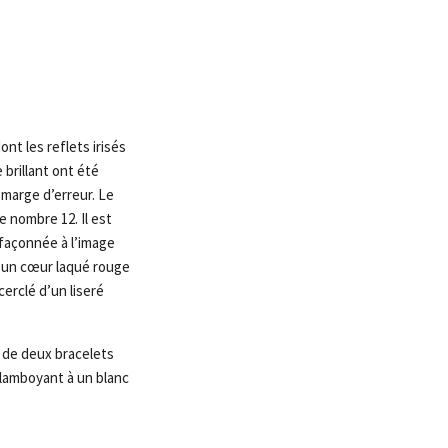
nt les reflets irisés
brillant ont été
 marge d’erreur. Le
e nombre 12. Il est
 façonnée à l’image
r un cœur laqué rouge
cerclé d’un liseré
 de deux bracelets
flamboyant à un blanc