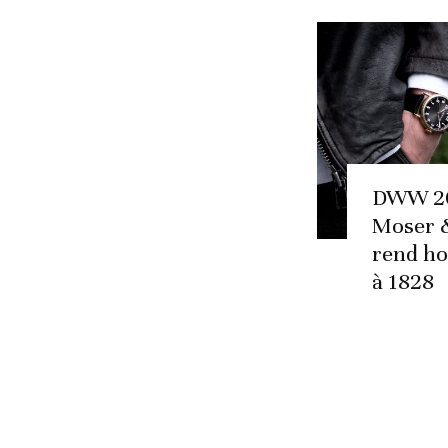
DWW 20
Moser &
rend h
à 1828