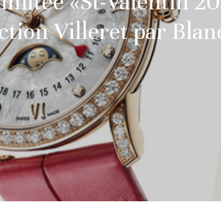
limitée «St-Valentin 20
ction Villeret par Bla