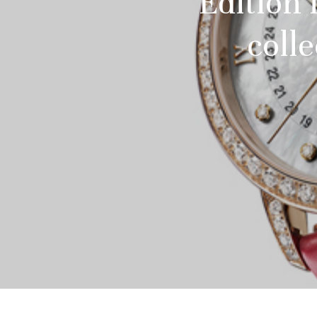
Edition 
colle