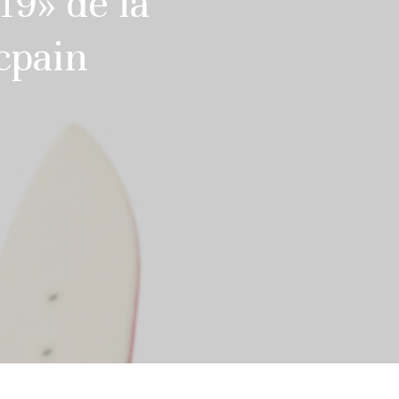
19» de la
ncpain