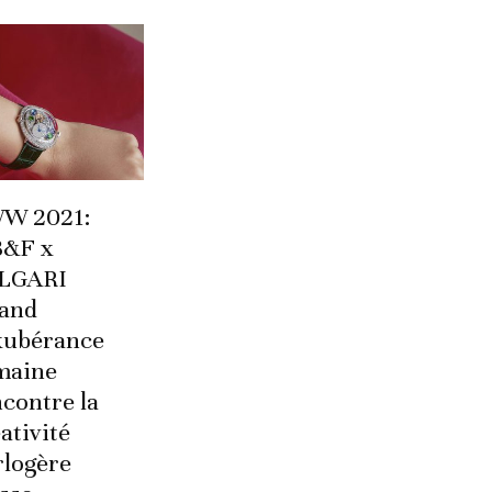
W 2021:
&F x
LGARI
and
exubérance
maine
contre la
ativité
rlogère