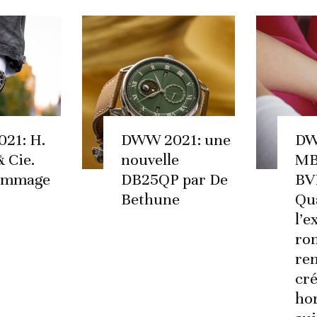
21: H.
DWW 2021: une
DW
 Cie.
nouvelle
MB
ommage
DB25QP par De
BV
Bethune
Qu
l’
ro
ren
cré
ho