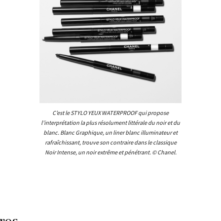
C’est le STYLO YEUX WATERPROOF qui propose
l’interprétation la plus résolument littérale du noir et du
blanc. Blanc Graphique, un liner blanc illuminateur et
rafraîchissant, trouve son contraire dans le classique
Noir Intense, un noir extrême et pénétrant. © Chanel.