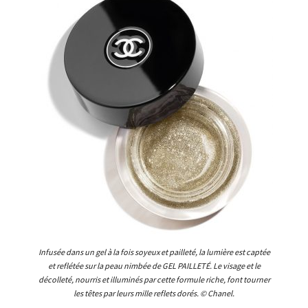
Infusée dans un gel à la fois soyeux et pailleté, la lumière est captée
et reflétée sur la peau nimbée de GEL PAILLETÉ. Le visage et le
décolleté, nourris et illuminés par cette formule riche, font tourner
les têtes par leurs mille reflets dorés. © Chanel.