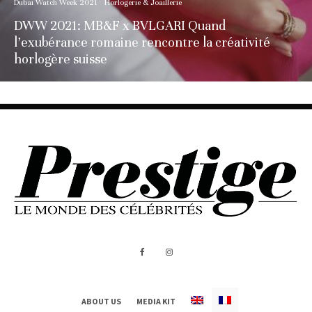
Dubai Watch Week 2021
Horlogerie & Joaillerie
DWW 2021: MB&F x BVLGARI Quand
l’exubérance romaine rencontre la créativité
horlogère suisse
ABOUT US
MEDIA KIT