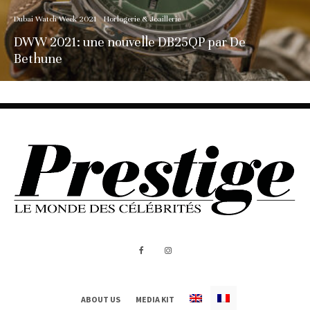
Dubai Watch Week 2021
Horlogerie & Joaillerie
DWW 2021: une nouvelle DB25QP par De
Bethune
ABOUT US
MEDIA KIT