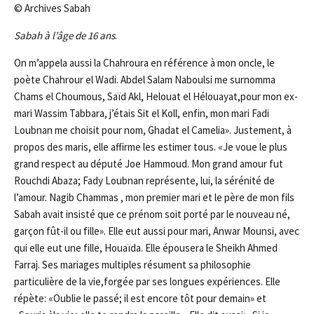
© Archives Sabah
Sabah à l’âge de 16 ans
.
On m’appela aussi la Chahroura en référence à mon oncle, le
poète Chahrour el Wadi. Abdel Salam Naboulsi me surnomma
Chams el Choumous, Saïd Akl, Helouat el Hélouayat,pour mon ex-
mari Wassim Tabbara, j’étais Sit el Koll, enfin, mon mari Fadi
Loubnan me choisit pour nom, Ghadat el Camelia». Justement, à
propos des maris, elle affirme les estimer tous. «Je voue le plus
grand respect au député Joe Hammoud. Mon grand amour fut
Rouchdi Abaza; Fady Loubnan représente, lui, la sérénité de
l’amour. Nagib Chammas , mon premier mari et le père de mon fils
Sabah avait insisté que ce prénom soit porté par le nouveau né,
garçon fût-il ou fille». Elle eut aussi pour mari, Anwar Mounsi, avec
qui elle eut une fille, Houaïda. Elle épousera le Sheikh Ahmed
Farraj. Ses mariages multiples résument sa philosophie
particulière de la vie,forgée par ses longues expériences. Elle
répète: «Oublie le passé; il est encore tôt pour demain» et