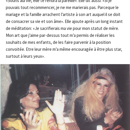
«Souris àla vie; elle te rendra la pareille». Elle dit aussi: «Si je
pouvais tout recommencer, je ne me marierais pas. Parceque le
mariage et la famille arrachent l’artiste à son art auquel il se doit
de consacrer sa vie et son âme». Elle ajoute après un long instant
de méditation: «Je sacrifierais ma vie pour mon statut de mère.
Mon art que j’aime par-dessus tout m’a permis de réaliser les
souhaits de mes enfants, de les faire parvenir à la position
convoitée. Etre leur mère m’a même encouragée à être plus star,
surtout à leurs yeux».