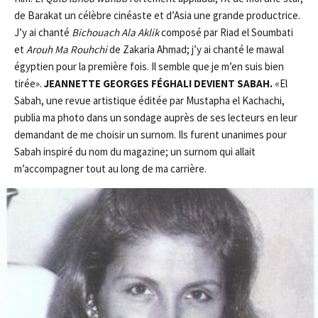
de Barakat un célèbre cinéaste et d’Asia une grande productrice.
J’y ai chanté
Bi
c
h
ouac
h Ala Aklik
composé par Riad el Soumbati
et
A
rouh Ma R
ou
h
c
hi
de Zakaria Ahmad; j’y ai chanté le mawal
égyptien pour la première fois. Il semble que je m’en suis bien
tirée».
JEANNETTE GEORGES FÉGHALI DEVIENT SABAH.
«El
Sabah, une revue artistique éditée par Mustapha el Kachachi,
publia ma photo dans un sondage auprès de ses lecteurs en leur
demandant de me choisir un surnom. Ils furent unanimes pour
Sabah inspiré du nom du magazine; un surnom qui allait
m’accompagner tout au long de ma carrière.