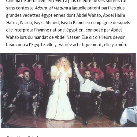
Cinéma de Jérusalem en1944. La plus célèbre de ses soirées fut
sans conteste
A
doua
‘ al Ma
di
na
à laquelle prirent part les plus
grandes vedettes égyptiennes dont Abdel Wahab, Abdel Halim
Hafez, Warda, Fayza Ahmed, Fayda Kamel en compagnie desquels
elle interpréta l’hymne national égyptien, composé par Abdel
Wahab lors du mandat de Abdel Nasser. Elle dit d’ailleurs devoir
beaucoup à l’Egypte: elle y est née artistiquement, elle y a mûri.