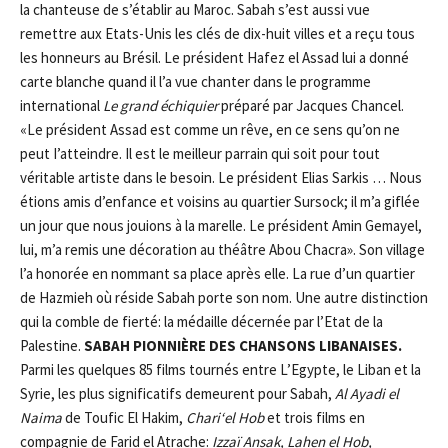
la chanteuse de s’établir au Maroc. Sabah s’est aussi vue
remettre aux Etats-Unis les clés de dix-huit villes et a reçu tous
les honneurs au Brésil. Le président Hafez el Assad lui a donné
carte blanche quand il l’a vue chanter dans le programme
international
Le grand éc
hi
q
ui
er
préparé par Jacques Chancel.
«Le président Assad est comme un rêve, en ce sens qu’on ne
peut I’atteindre. Il est le meilleur parrain qui soit pour tout
véritable artiste dans le besoin. Le président Elias Sarkis … Nous
étions amis d’enfance et voisins au quartier Sursock; il m’a giflée
un jour que nous jouions à la marelle. Le président Amin Gemayel,
lui, m’a remis une décoration au théâtre Abou Chacra». Son village
l’a honorée en nommant sa place après elle. La rue d’un quartier
de Hazmieh où réside Sabah porte son nom. Une autre distinction
qui la comble de fierté: la médaille décernée par l’Etat de la
Palestine.
SABAH PIONNIÈRE DES CHANSONS LIBANAISES.
Parmi les quelques 85 films tournés entre L’Egypte, le Liban et la
Syrie, les plus significatifs demeurent pour Sabah,
Al A
y
adi el
Naima
de Toufic El Hakim,
Chari
‘
e
l
Hob
et trois films en
compagnie de Farid el Atrache:
Izzaï Ansak, Lahen el Hob,