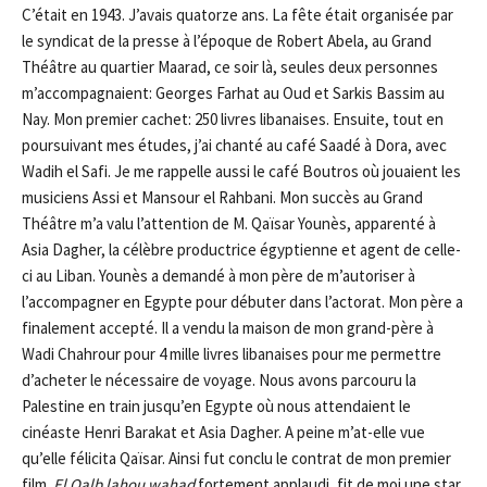
C’était en 1943. J’avais quatorze ans. La fête était organisée par
le syndicat de la presse à l’époque de Robert Abela, au Grand
Théâtre au quartier Maarad, ce soir là, seules deux personnes
m’accompagnaient: Georges Farhat au Oud et Sarkis Bassim au
Nay. Mon premier cachet: 250 livres libanaises. Ensuite, tout en
poursuivant mes études, j’ai chanté au café Saadé à Dora, avec
Wadih el Safi. Je me rappelle aussi le café Boutros où jouaient les
musiciens Assi et Mansour el Rahbani. Mon succès au Grand
Théâtre m’a valu l’attention de M. Qaïsar Younès, apparenté à
Asia Dagher, la célèbre productrice égyptienne et agent de celle-
ci au Liban. Younès a demandé à mon père de m’autoriser à
l’accompagner en Egypte pour débuter dans l’actorat. Mon père a
finalement accepté. Il a vendu la maison de mon grand-père à
Wadi Chahrour pour 4 mille livres libanaises pour me permettre
d’acheter le nécessaire de voyage. Nous avons parcouru la
Palestine en train jusqu’en Egypte où nous attendaient le
cinéaste Henri Barakat et Asia Dagher. A peine m’at-elle vue
qu’elle félicita Qaïsar. Ainsi fut conclu le contrat de mon premier
film.
El Qa
lb
lahou wa
had
fortement applaudi, fit de moi une star,