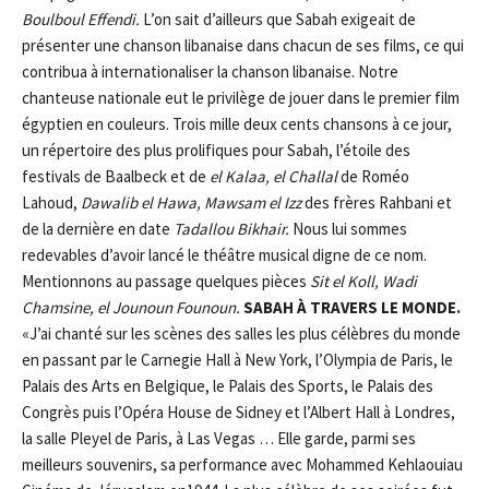
Boulboul
Eff
e
ndi
.
L’on sait d’ailleurs que Sabah exigeait de
présenter une chanson libanaise dans chacun de ses films, ce qui
contribua à internationaliser la chanson libanaise. Notre
chanteuse nationale eut le privilège de jouer dans le premier film
égyptien en couleurs. Trois mille deux cents chansons à ce jour,
un répertoire des plus prolifiques pour Sabah, l’étoile des
festivals de Baalbeck et de
el Kalaa, el Challal
de Roméo
Lahoud,
Dawalib el Hawa, Mawsam el Izz
des frères Rahbani et
de la dernière en date
Tadallou Bikhair.
Nous lui sommes
redevables d’avoir lancé le théâtre musical digne de ce nom.
Mentionnons au passage quelques pièces
Sit
e
l Koll
,
Wadi
Cham
si
n
e
,
el Jounoun Founoun
.
SABAH
À
TRAVERS LE MONDE.
«J’ai chanté sur les scènes des salles les plus célèbres du monde
en passant par le Carnegie Hall à New York, l’Olympia de Paris, le
Palais des Arts en Belgique, le Palais des Sports, le Palais des
Congrès puis l’Opéra House de Sidney et l’Albert Hall à Londres,
la salle Pleyel de Paris, à Las Vegas … Elle garde, parmi ses
meilleurs souvenirs, sa performance avec Mohammed Kehlaouiau