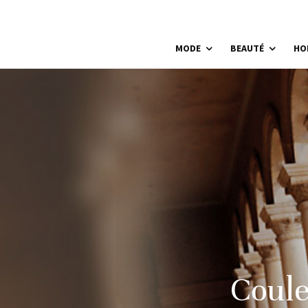
MODE
BEAUTÉ
HO
Coule