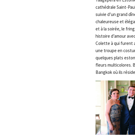
cathédrale Saint-Paul
suivie d’un grand dî
chaleureuse et élégan
et à la soirée, le f
histoire d’amour ave
Colette à qui furen
une troupe en costum
quelques plats eston
fleurs multicolores. 
Bangkok où ils réside