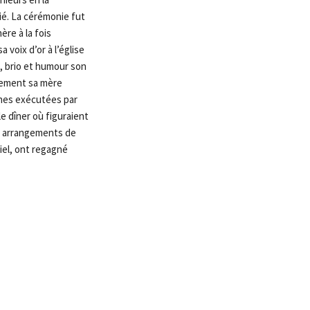
ié. La cérémonie fut
re à la fois
voix d’or à l’église
, brio et humour son
alement sa mère
nnes exécutées par
e dîner où figuraient
es arrangements de
miel, ont regagné