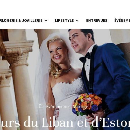
RLOGERIE & JOAILLERIE
LIFESTYLE
ENTREVUES
ÉVÉNEM
Événements
Mariage
urs du Liban et d’Esto