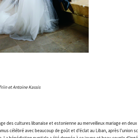
iin et Antoine Kassis
ge des cultures libanaise et estonienne au merveilleux mariage en deu
ôhmus célébré avec beaucoup de goût et d’éclat au Liban, après l’union s
. La bénédiction nuptiale a été donnée à ce jeune et beau couple d’ingé