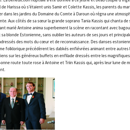
 de Harissa où s’étaient unis Samir et Colette Kassis, les parents du mar
ner dans les jardins du Domaine du Comte à Daroun où régna une atmosphè
te. Aux côtés de sa sœur la grande soprano Tania Kassis qui chanta de sa 
ringant marié Antoine anima superbement la scène en racontant avec bagou
c sa blonde Estonienne, sans oublier les auteurs de ses jours et princip
t adressés des mots du cœur et de reconnaissance. Des danses estonie
e folklorique précédèrent les dabkés enfiévrées animant entre autres l
iens sur les généreux buffets en enfilade dressés entre les magnifiqu
Bonne route toute rose à Antoine et Triin Kassis qui, après leur lune de 
nt.