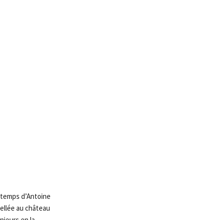
x temps d’Antoine
cellée au château
nieurs en la