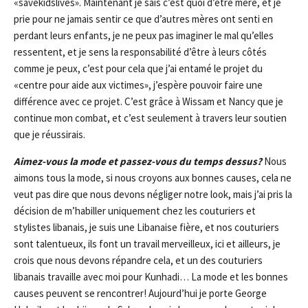
«savekidslives». Maintenant je sais c’est quoi d’être mère, et je
prie pour ne jamais sentir ce que d’autres mères ont senti en
perdant leurs enfants, je ne peux pas imaginer le mal qu’elles
ressentent, et je sens la responsabilité d’être à leurs côtés
comme je peux, c’est pour cela que j’ai entamé le projet du
«centre pour aide aux victimes», j’espère pouvoir faire une
différence avec ce projet. C’est grâce à Wissam et Nancy que je
continue mon combat, et c’est seulement à travers leur soutien
que je réussirais.
Aimez-vous la mode et passez-vous du temps dessus?
Nous
aimons tous la mode, si nous croyons aux bonnes causes, cela ne
veut pas dire que nous devons négliger notre look, mais j’ai pris la
décision de m’habiller uniquement chez les couturiers et
stylistes libanais, je suis une Libanaise fière, et nos couturiers
sont talentueux, ils font un travail merveilleux, ici et ailleurs, je
crois que nous devons répandre cela, et un des couturiers
libanais travaille avec moi pour Kunhadi… La mode et les bonnes
causes peuvent se rencontrer! Aujourd’hui je porte George