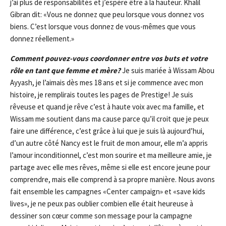
j’ai plus de responsabilités et j’espère être à la hauteur. Khalil
Gibran dit: «Vous ne donnez que peu lorsque vous donnez vos
biens. C’est lorsque vous donnez de vous-mêmes que vous
donnez réellement.»
Comment pouvez-vous coordonner entre vos buts et
votre
r
ô
le en tant que femme et mère?
Je suis mariée à Wissam Abou
Ayyash, je l’aimais dès mes 18 ans et si je commence avec mon
histoire, je remplirais toutes les pages de Prestige! Je suis
rêveuse et quand je rêve c’est à haute voix avec ma famille, et
Wissam me soutient dans ma cause parce qu’il croit que je peux
faire une différence, c’est grâce à lui que je suis là aujourd’hui,
d’un autre côté Nancy est le fruit de mon amour, elle m’a appris
l’amour inconditionnel, c’est mon sourire et ma meilleure amie, je
partage avec elle mes rêves, même si elle est encore jeune pour
comprendre, mais elle comprend à sa propre manière. Nous avons
fait ensemble les campagnes «Center campaign» et «save kids
lives», je ne peux pas oublier combien elle était heureuse à
dessiner son cœur comme son message pour la campagne