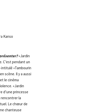
ara Kanso
 présenter?
«Jardin
ce. C’est pendant un
 intitulé «Tambourin
 en scène. Il y a aussi
 et le cinéma
violence. «Jardin
re d’une princesse
e rencontrer la
ituel. Le chœur de
une chanteuse