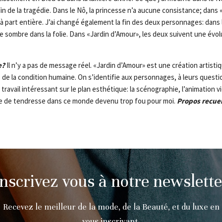
 fin de la tragédie. Dans le Nô, la princesse n’a aucune consistance; dans
 part entière. J’ai changé également la fin des deux personnages: dans le
se sombre dans la folie. Dans «Jardin d’Amour», les deux suivent une évol
e?
Il n’y a pas de message réel. «Jardin d’Amour» est une création artistiq
s de la condition humaine. On s’identifie aux personnages, à leurs quest
 travail intéressant sur le plan esthétique: la scénographie, l’animation 
e de tendresse dans ce monde devenu trop fou pour moi.
Propos recuei
Inscrivez vous à notre newslette
Recevez le meilleur de la mode, de la Beauté, et du luxe en
vous inscrivant.