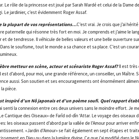
r. Le rôle de la princesse est joué par Sarah Wardé et celui de la Dame d
i. Le jardinier, c’est évidemment Roger Assaf.
 la plupart de vos représentations…
C’est vrai. Je crois que j’ai hérit
e paternelle qui résonne très fort en moi. Je comprends et j’aime le lan
ur et de tendresse. Il véhicule de belles valeurs et une belle ouverture sur
. Dans le soufisme, tout le monde a sa chance et sa place. C’est un cour
 lumineux.
élèbre metteur en scène, acteur et scénariste Roger Assaf?
Il est très 
Il est d’abord, pour moi, une grande référence, un conseiller, un Maître.
nce aussi. Son soutien et ses encouragements ont énormément alimenté 
 la pièce.
t inspiré d’un Nô japonais et d’un poème soufi. Quel rapport étab
ai senti la connexion entre ces deux univers sans le moindre effort. Je me
e Cantique des Oiseaux» de Farîd od-dîn ‘Attar. Le voyage des oiseaux 
es: les oiseaux passent d’abord par la vallée de l’Amour pour arriver enfin 
tissement. «Jardin d’Amour» se fait également en sept étapes et trait
tissement en Dieu ou dans la lumière divine. Ce que j’ai modifié dans le 