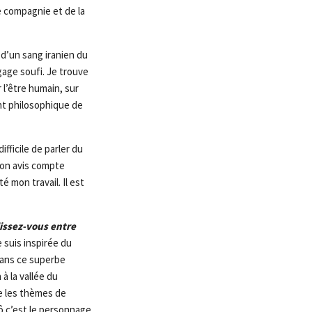
e compagnie et de la
é d’un sang iranien du
gage soufi. Je trouve
 l’être humain, sur
ant philosophique de
difficile de parler du
 Son avis compte
mon travail. Il est
lissez-vous entre
 suis inspirée du
dans ce superbe
à la vallée du
e les thèmes de
Nô c’est le personnage