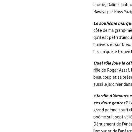
soufie, Daline Jabbou
Rawiya par Rosy Yazig
Le soufisme marque
côté de ma grand-mèr
qu’il est pétri d’amo
l’univers et sur Dieu
l’Islam que je trouve
Quel rôle joue le c
rôle de Roger Assaf. 
beaucoup et sa prése
aussi le jardinier dans
«Jardin d’Amour» es
ces deux genres?
J’
grand poème soufi «L
poème suit sept vallé
Dénuement de l’Anéan
l’amour et de l’anéan