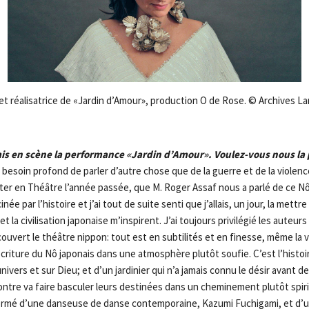
et réalisatrice de «Jardin d’Amour», production O de Rose. © Archives L
mis en scène la performance «Jardin d’Amour». Voulez-vous nous la
 besoin profond de parler d’autre chose que de la guerre et de la violen
er en Théâtre l’année passée, que M. Roger Assaf nous a parlé de ce Nô
inée par l’histoire et j’ai tout de suite senti que j’allais, un jour, la mettre
t la civilisation japonaise m’inspirent. J’ai toujours privilégié les auteurs
découvert le théâtre nippon: tout est en subtilités et en finesse, même la 
criture du Nô japonais dans une atmosphère plutôt soufie. C’est l’histoi
univers et sur Dieu; et d’un jardinier qui n’a jamais connu le désir avant d
ontre va faire basculer leurs destinées dans un cheminement plutôt spir
formé d’une danseuse de danse contemporaine, Kazumi Fuchigami, et d’