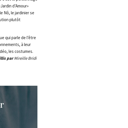
 «Jardin d’Amour»
 Nô, le jardinier se
ution plutôt
ue qui parle de l’être
ionnements, à leur
vidéo, les costumes.
llis par
Mireille Bridi
r