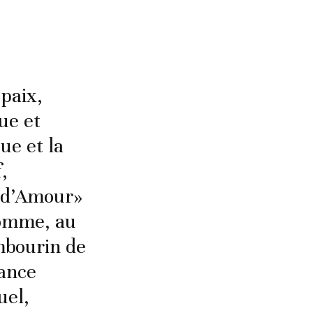
paix,
ue et
ue et la
,
n d’Amour»
’Homme, au
ambourin de
mance
uel,