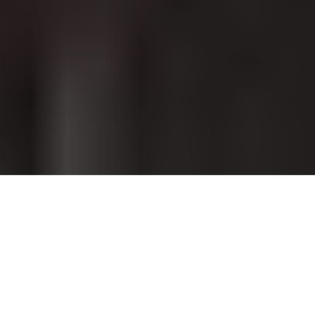
Paco Rabanne, couturier-agitateur. Inventeur d’une mode
radicale qui a bousculé les sixties. Créateur aussi des
premiers shows-happening où les filles défilent pieds nus.
Son tour de force : des silhouettes sexy taillées dans des
matériaux industriels mais libres de leurs mouvements.