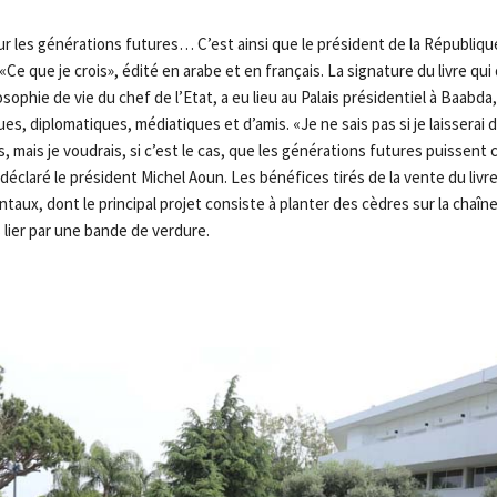
ur les générations futures… C’est ainsi que le président de la Républiq
e que je crois», édité en arabe et en français. La signature du livre qui 
osophie de vie du chef de l’Etat, a eu lieu au Palais présidentiel à Baabd
ues, diplomatiques, médiatiques et d’amis. «Je ne sais pas si je laisserai
s, mais je voudrais, si c’est le cas, que les générations futures puissent
éclaré le président Michel Aoun. Les bénéfices tirés de la vente du livr
taux, dont le principal projet consiste à planter des cèdres sur la cha
s lier par une bande de verdure.