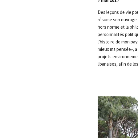
7 mai 2017
Des leçons de vie po
résume son ouvrage «C
hors norme et la phil
personnalités politiq
l’histoire de mon pay
mieux ma pensée», a d
projets environnemen
libanaises, afin de le