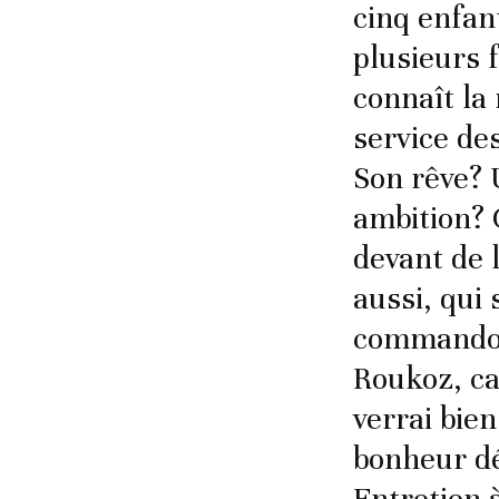
cinq enfan
plusieurs 
connaît la 
service de
Son rêve? U
ambition? C
devant de l
aussi, qui 
commando 
Roukoz, car
verrai bie
bonheur dé