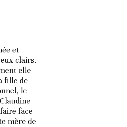
née et
eux clairs.
ment elle
 fille de
nnel, le
 Claudine
faire face
tte mère de