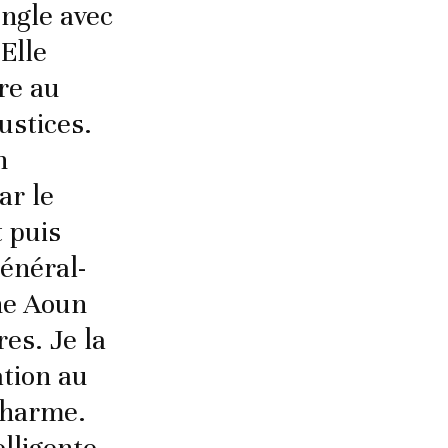
ongle avec
Elle
tre au
ustices.
n
ar le
t puis
général-
ne Aoun
es. Je la
ation au
charme.