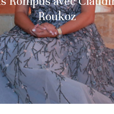
ns Rompus avec Claudi
Roukoz