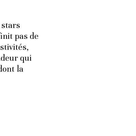
 stars
init pas de
tivités,
ndeur qui
dont la