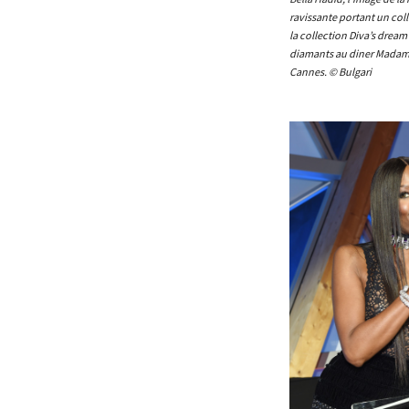
ravissante portant un colli
la collection Diva’s dream 
diamants au diner Madame
Cannes. © Bulgari