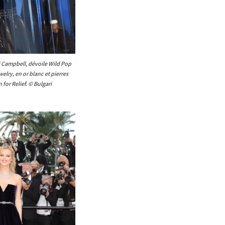
 Campbell, dévoile Wild Pop
welry, en or blanc et pierres
for Relief. © Bulgari