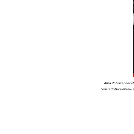
Alba Rohrwacher étai
Smaradottir a ébloui e