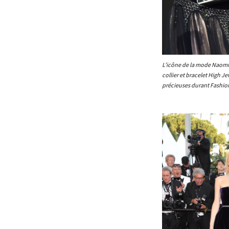
L’icône de la mode Naomi
collier et bracelet High Je
précieuses durant Fashion 