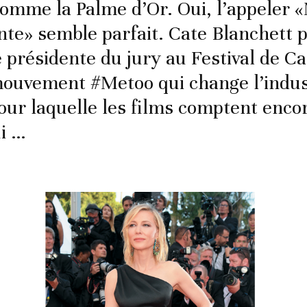
comme la Palme d’Or. Oui, l’appeler
nte» semble parfait. Cate Blanchett p
e présidente du jury au Festival de C
ouvement #Metoo qui change l’indust
pour laquelle les films comptent enco
i …