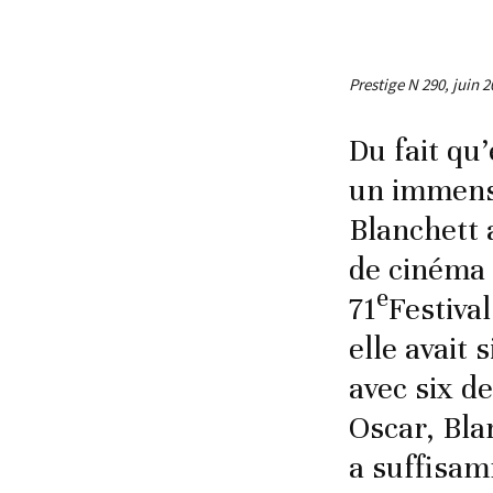
Prestige N 290, juin 
Du fait qu’
un immense
Blanchett 
de cinéma 
e
71
Festiva
elle avait 
avec six d
Oscar, Bla
a suffisam