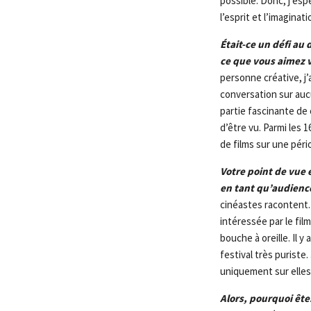
possible. Donc, j’es
l’esprit et l’imaginat
Était-ce un défi au
ce que vous aimez v
personne créative, j’
conversation sur aucu
partie fascinante de
d’être vu. Parmi les 
de films sur une pério
Votre point de vue e
en tant qu’audienc
cinéastes racontent. 
intéressée par le fil
bouche à oreille. Il 
festival très purist
uniquement sur elles,
Alors, pourquoi ête