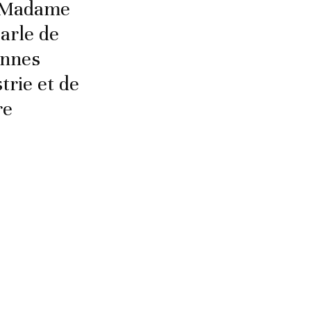
 «Madame
arle de
annes
rie et de
re