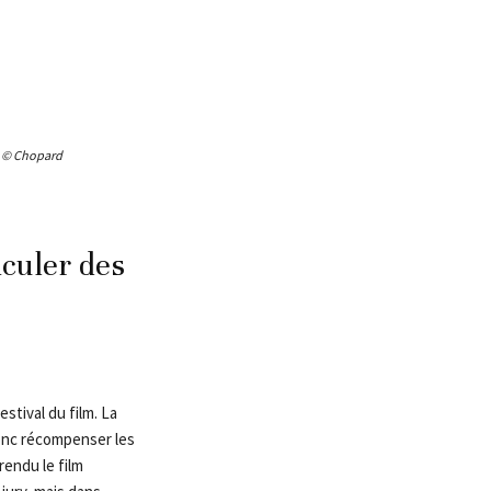
. © Chopard
iculer des
estival du film. La
donc récompenser les
rendu le film