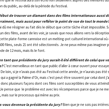
père que le festival aura son écho non seulement auprès des membres du 
ion du public, au-delà de la période du festival.
 début de trouver un diamant dans des films internationaux aussi di
raiment, mais aussi pour refléter le point de vue de tout le monde
ai dû me résigner au fait dès le début que cette tâche était impossible. 
n des films, avant de les voir, je savais que nous allions vers la déceptio
 cette plate-forme cannoise est un melting-pot culturel international où
1600 films, seuls 21 ont été sélectionnés. Je ne peux même pas imaginer p
de de 12 mois, mais ils le font.
n tant que présidente du jury aurait-il été différent de celui que v
e?
C’est merveilleux en tant que public d’aller à cœur ouvert pour essaye
De loin, si je n’avais pas été au Festival cette année, je n’aurais pas ét
m qui a gagné la Palme d’Or, mais c’est peut-être souvent par celui dont j’
y a donc plusieurs façons dont ces films sont susceptibles de vous attein
e. Je pense que le problème est avec les récompenses parce que je ne m
 mais sur le processus qui mène au prix.
s-vous devenue la présidente du jury?
Bien que je ne sois pas intéress