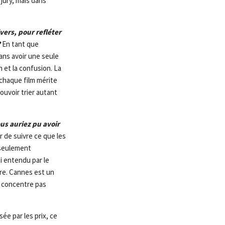
jury, mais dans
vers, pour refléter
?
En tant que
Sans avoir une seule
n et la confusion. La
 chaque film mérite
ouvoir trier autant
ous auriez pu avoir
r de suivre ce que les
é seulement
ai entendu par le
dre. Cannes est un
e concentre pas
ée par les prix, ce