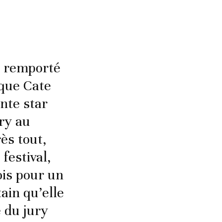
it remporté
 que Cate
nte star
ury au
ès tout,
festival,
ois pour un
ain qu’elle
 du jury