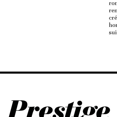
ro
ren
cré
ho
sui