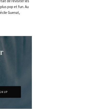
ait de revisiter les
 plus pop et fun. Au
Cécile Guenat,
r