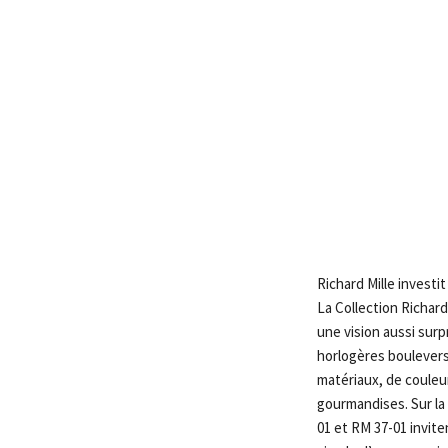
Richard Mille invest
La Collection Richar
une vision aussi surp
horlogères boulevers
matériaux, de couleu
gourmandises. Sur la
01 et RM 37-01 inviten