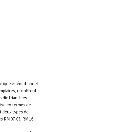
atique et émotionnel.
plaires, qui offrent
s dix friandises
tise en termes de
nt deux types de
es RM 07-03, RM 16-