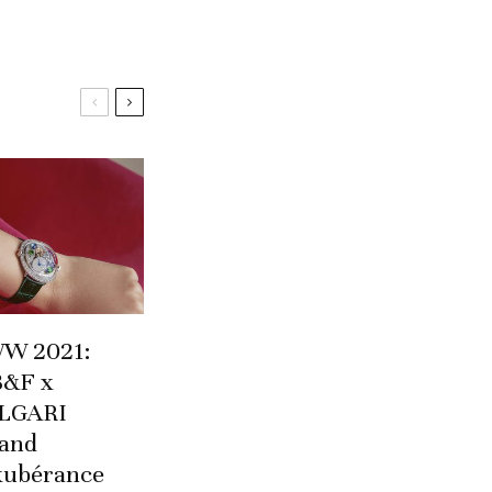
W 2021:
&F x
LGARI
and
exubérance