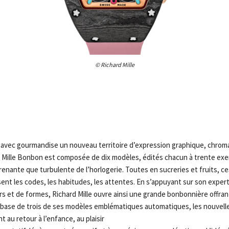
© Richard Mille
it avec gourmandise un nouveau territoire d’expression graphique, chrom
d Mille Bonbon est composée de dix modèles, édités chacun à trente exem
renante que turbulente de l’horlogerie. Toutes en sucreries et fruits, ce
ent les codes, les habitudes, les attentes. En s’appuyant sur son exper
rs et de formes, Richard Mille ouvre ainsi une grande bonbonnière offra
 base de trois de ses modèles emblématiques automatiques, les nouvell
t au retour à l’enfance, au plaisir