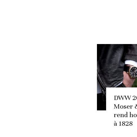
DWW 20
Moser &
rend h
à 1828