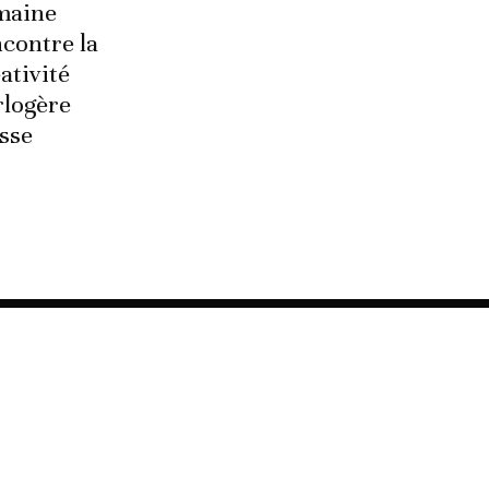
maine
contre la
ativité
rlogère
sse