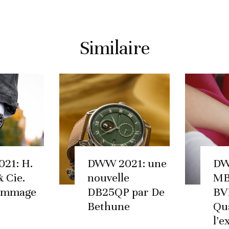
Similaire
21: H.
DWW 2021: une
DW
 Cie.
nouvelle
MB
ommage
DB25QP par De
BV
Bethune
Qu
l’