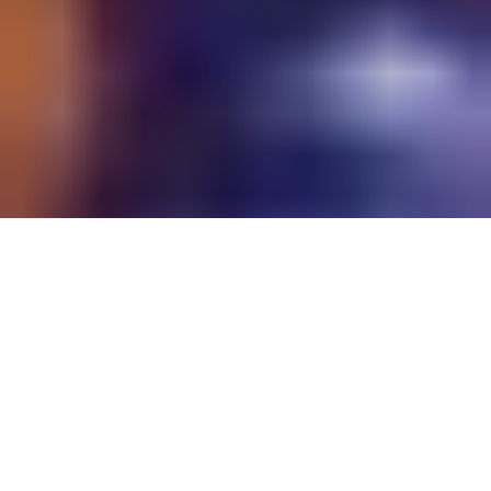
Anthony Abou Antoun dirige deux sociétés qui ont plus de
12 ans d’expérience dans le divertissement et les
événements corporatifs.
A seulement 22 ans, il a réussi à
trouver des idées extraordinaires pour réjouir lepublic.