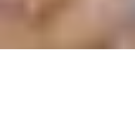
Synonyme de fête artistique, de beauté et de bonheur, le Murex
e
d’Or a célébré sa 19
édition d’affilée le samedi 6 avril 2019, à la
Salle des Ambassadeurs, du Casino du Liban, retransmise en
direct par la MTV. Instituée en l’an 2000 par les frères Drs Fady et
Zahi el Hélou, la cérémonie des Murex d’Or honore les artistes
libanais, arabes et étrangers dans différentes catégories, leur
décernant des prix d’excellence. Sous le patronage des
ministères du Tourisme et de l’Information, en présence de