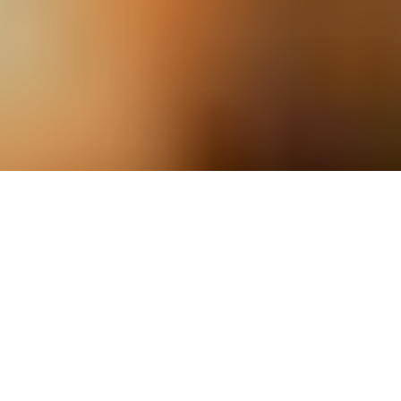
La musique coule dans ses veines et sa renommée a franchi les
frontières du Liban. Né et grandi dans une famille hautement
artistique, le jeune Maestro Lubnan Baalbaki, Chef d’orchestre
permanent de l’Orchestre Philharmonique Libanais, conjugue au
plus-que-parfait, talent, études, formation et expériences.
Impressions à Prestige.