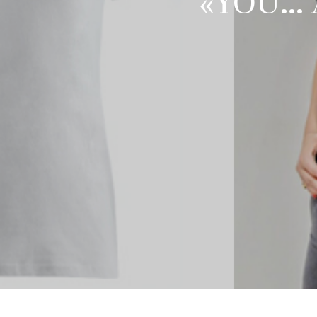
«YOU… A