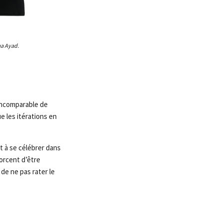
ma Ayad.
 incomparable de
e les itérations en
t à se célébrer dans
orcent d’être
 de ne pas rater le