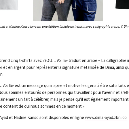
ad et Nadine Kanso lancent une édition limitée de t-shirts avec calligraphie arabe. © Di
prend cinq t-shirts avec «YOU… AS IS» traduit en arabe – La calligraphie
 et en argent pour représenter la signature métallisée de Dima, ainsi qu
an.
AS IS» est un message qui inspire et motive les gens à être satisfaits e
ous sommes entourés de personnes qui travaillent pour l’avenir et s’eff
tainement un fait à célébrer, mais je pense qu’il est également important
e content de qui nous sommes en ce moment.»
 Ayad et Nadine Kanso sont disponibles en ligne
www.dima-ayad.zbni.co