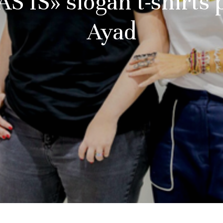
S IS» slogan t-shirts 
Ayad