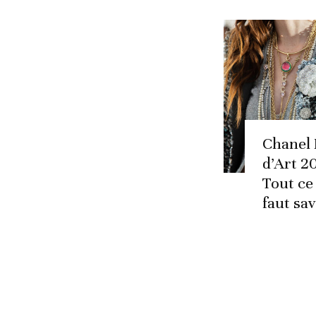
Chanel 
d’Art 2
Tout ce 
faut sav