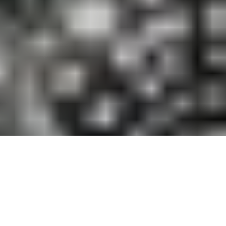
Sublime au Festival de Cannes 2019, l’actrice oscarisée Julianne
Moore était en ville pour la première du court métrage «The
Staggering Girl», où elle tient le rôle d’une écrivaine italo-
américaine prénommée Francesca. Le réalisateur Luca