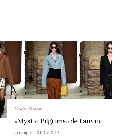
Mode
News
«Mystic Pilgrims» de Lanvin
prestige
·
01/03/2019