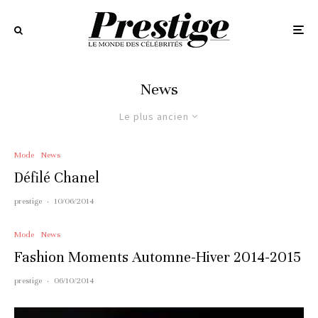
News
Le plus ancien
Mode
News
Défilé Chanel
prestige
·
10/06/2014
Mode
News
Fashion Moments Automne-Hiver 2014-2015
prestige
·
06/10/2014