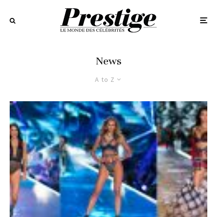
News
A to Z