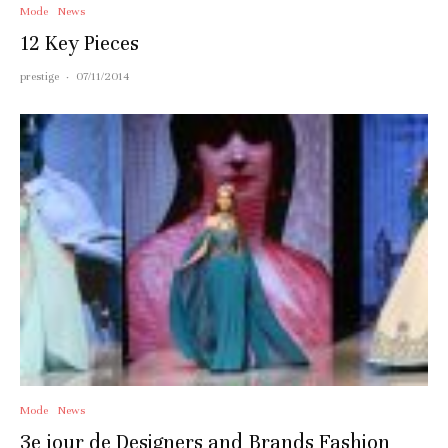
Mode
News
12 Key Pieces
prestige
·
07/11/2014
Mode
News
3e jour de Designers and Brands Fashion