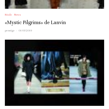
Mode
News
«Mystic Pilgrims» de Lanvin
prestige
·
01/03/2019