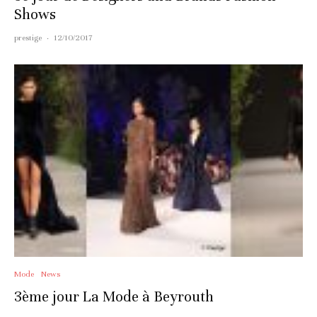
Shows
prestige
·
12/10/2017
Mode
News
3ème jour La Mode à Beyrouth