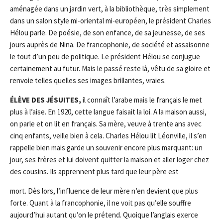
aménagée dans un jardin vert, à la bibliothèque, très simplement
dans un salon style mi-oriental mi-européen, le président Charles
Hélou parle. De poésie, de son enfance, de sa jeunesse, de ses
jours auprès de Nina. De francophonie, de société et assaisonne
le tout d’un peu de politique. Le président Hélou se conjugue
certainement au futur. Mais le passé reste là, vêtu de sa gloire et
renvoie telles quelles ses images brillantes, vraies.
ÉLÈVE DES JÉSUITES
,
il connaît l’arabe mais le français le met
plus à l’aise. En 1920, cette langue faisait la loi. A la maison aussi,
on parle et on lit en français. Sa mère, veuve à trente ans avec
cinq enfants, veille bien à cela. Charles Hélou lit Léonville, il s’en
rappelle bien mais garde un souvenir encore plus marquant: un
jour, ses frères et lui doivent quitter la maison et aller loger chez
des cousins. Ils apprennent plus tard que leur père est
mort. Dès lors, l’influence de leur mère n’en devient que plus
forte. Quant à la francophonie, il ne voit pas qu’elle souffre
aujourd’hui autant qu’on le prétend. Quoique l’anglais exerce