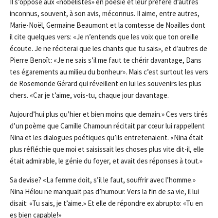
Il s’oppose aux «nobélistes» en poésie et leur préfère d’autres
inconnus, souvent, à son avis, méconnus. Il aime, entre autres,
Marie-Noël, Germaine Beaumont et la comtesse de Noailles dont
il cite quelques vers: «Je n’entends que les voix que ton oreille
écoute. Je ne réciterai que les chants que tu sais», et d’autres de
Pierre Benoît: «Je ne sais s’il me faut te chérir davantage, Dans
tes égarements au milieu du bonheur». Mais c’est surtout les vers
de Rosemonde Gérard qui réveillent en lui les souvenirs les plus
chers. «Car je t’aime, vois-tu, chaque jour davantage.
Aujourd’hui plus qu’hier et bien moins que demain.» Ces vers tirés
d’un poème que Camille Chamoun récitait par cœur lui rappellent
Nina et les dialogues poétiques qu’ils entretenaient. «Nina était
plus réfléchie que moi et saisissait les choses plus vite dit-il, elle
était admirable, le génie du foyer, et avait des réponses à tout.»
Sa devise? «La femme doit, s’il le faut, souffrir avec l’homme.»
Nina Hélou ne manquait pas d’humour. Vers la fin de sa vie, il lui
disait: «Tu sais, je t’aime.» Et elle de répondre ex abrupto: «Tu en
es bien capable!»