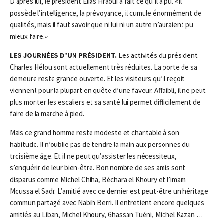
D’après lui, le président Elias Hraoui a fait ce qu’il a pu. «Il
possède l’intelligence, la prévoyance, il cumule énormément de
qualités, mais il faut savoir que ni lui ni un autre n’auraient pu
mieux faire.»
LE
S
JOURNÉES D’UN PRÉSIDENT
.
Les activités du président
Charles Hélou sont actuellement très réduites. La porte de sa
demeure reste grande ouverte. Et les visiteurs qu’il reçoit
viennent pour la plupart en quête d’une faveur. Affaibli, il ne peut
plus monter les escaliers et sa santé lui permet difficilement de
faire de la marche à pied.
Mais ce grand homme reste modeste et charitable à son
habitude. Il n’oublie pas de tendre la main aux personnes du
troisième âge. Et il ne peut qu’assister les nécessiteux,
s’enquérir de leur bien-être. Bon nombre de ses amis sont
disparus comme Michel Chiha, Béchara el Khoury et l’imam
Moussa el Sadr. L’amitié avec ce dernier est peut-être un héritage
commun partagé avec Nabih Berri. Il entretient encore quelques
amitiés au Liban, Michel Khoury, Ghassan Tuéni, Michel Kazan …