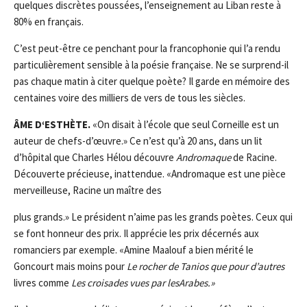
quelques discrètes poussées, l’enseignement au Liban reste à
80% en français.
C’est peut-être ce penchant pour la francophonie qui l’a rendu
particulièrement sensible à la poésie française. Ne se surprend-il
pas chaque matin à citer quelque poète? Il garde en mémoire des
centaines voire des milliers de vers de tous les siècles.
ÂME D
‘EST
HÈTE.
«On disait à l’école que seul Corneille est un
auteur de chefs-d’œuvre.» Ce n’est qu’à 20 ans, dans un lit
d’hôpital que Charles Hélou découvre
An
d
r
omaq
u
e
de Racine.
Découverte précieuse, inattendue. «Andromaque est une pièce
merveilleuse, Racine un maître des
plus grands.» Le président n’aime pas les grands poètes. Ceux qui
se font honneur des prix. Il apprécie les prix décernés aux
romanciers par exemple. «Amine Maalouf a bien mérité le
Goncourt mais moins pour
L
e rocher de
T
anios
que pour d’autres
livres comme
Les c
r
oisade
s vu
es
par l
e
sArabes
.
»