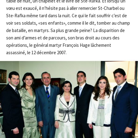
table de nuit, un chapelet et le livre de Ste-Rafka. Et lorsqu’un
vœu est exaucé, il n’hésite pas à aller remercier St-Charbel ou
Ste-Rafka même tard dans la nuit. Ce qui le fait souffrir c’est de
voir ses soldats, «ses enfants», comme il le dit, tomber au champ
de bataille, en martyrs. Sa plus grande peine? La disparition de
son ami d’armes et de parcours, son bras droit au cours des
opérations, le général martyr François Hage lâchement
assassiné, le 12 décembre 2007.