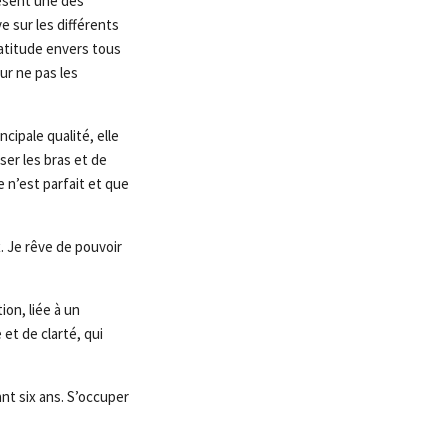
ésent une des
ve sur les différents
ratitude envers tous
ur ne pas les
cipale qualité, elle
ser les bras et de
e n’est parfait et que
. Je rêve de pouvoir
on, liée à un
 et de clarté, qui
ant six ans. S’occuper