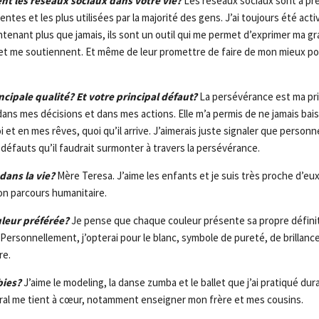
nt les réseaux sociaux dans votre vie?
Les réseaux sociaux sont à pr
entes et les plus utilisées par la majorité des gens. J’ai toujours été acti
ntenant plus que jamais, ils sont un outil qui me permet d’exprimer ma g
et me soutiennent. Et même de leur promettre de faire de mon mieux po
ncipale qualité? Et votre principal défaut?
La persévérance est ma prin
ans mes décisions et dans mes actions. Elle m’a permis de ne jamais bais
i et en mes rêves, quoi qu’il arrive. J’aimerais juste signaler que personn
défauts qu’il faudrait surmonter à travers la persévérance.
dans la vie?
Mère Teresa. J’aime les enfants et je suis très proche d’eux
son parcours humanitaire.
uleur préférée?
Je pense que chaque couleur présente sa propre définiti
. Personnellement, j’opterai pour le blanc, symbole de pureté, de brillance
re.
bies?
J’aime le modeling, la danse zumba et le ballet que j’ai pratiqué dur
ral me tient à cœur, notamment enseigner mon frère et mes cousins.