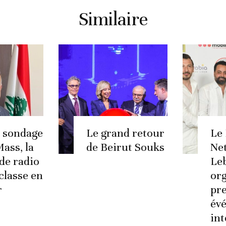
Similaire
e sondage
Le grand retour
Le
ass, la
de Beirut Souks
Ne
 de radio
Le
classe en
org
r
pr
év
int