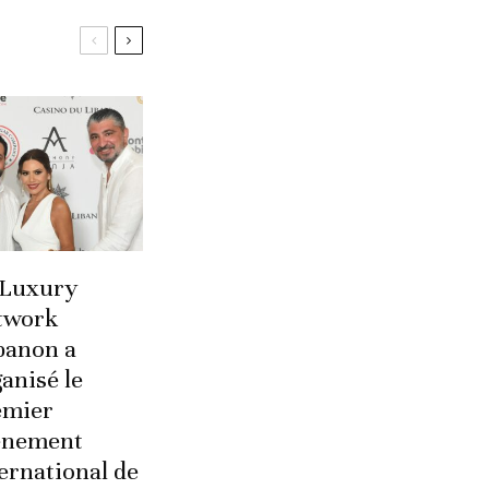
 Luxury
twork
banon a
anisé le
emier
énement
ernational de