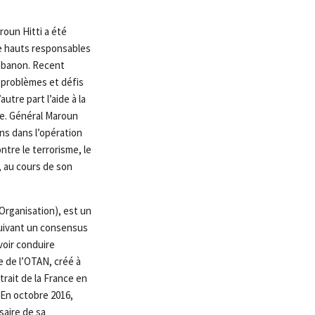
roun Hitti a été
e hauts responsables
ebanon. Recent
 problèmes et défis
tre part l’aide à la
ue. Général Maroun
ns dans l’opération
ntre le terrorisme, le
, au cours de son
 Organisation), est un
suivant un consensus
voir conduire
e de l’OTAN, créé à
trait de la France en
 En octobre 2016,
saire de sa