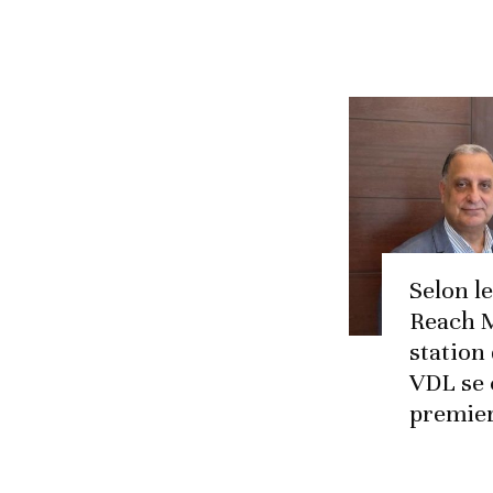
Selon l
Reach M
station
VDL se 
premie