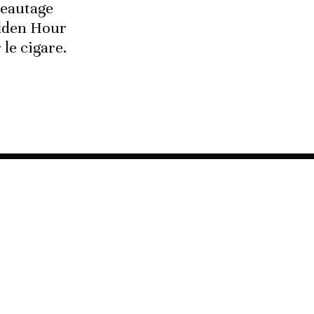
seautage
lden Hour
 le cigare.