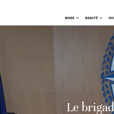
MODE
BEAUTÉ
HO
Le briga