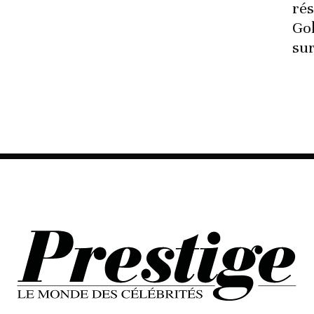
ré
Go
sur