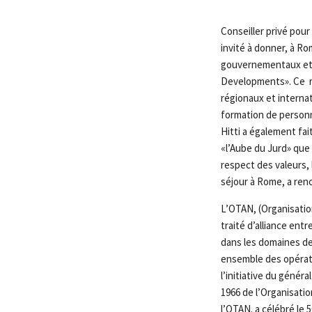
Conseiller privé pour
invité à donner, à 
gouvernementaux et 
Developments». Ce r
régionaux et internat
formation de personn
Hitti a également fai
«l’Aube du Jurd» que 
respect des valeurs, 
séjour à Rome, a renc
L’OTAN, (Organisation
traité d’alliance en
dans les domaines de
ensemble des opérati
l’initiative du génér
1966 de l’Organisatio
l’OTAN. a célébré le 