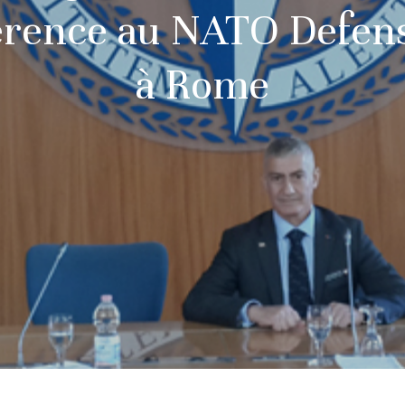
érence au NATO Defens
à Rome