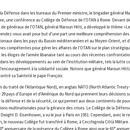
 la Défense dans les bureaux du Premier ministre, le brigadier général Ma
Rome, une conférence au Collège de Défense de l’OTAN à Rome. Devant d
de généraux de l’OTAN, général Maroun Hitti, a développé le thème «L
endez-vous avait pour but d’une part une meilleure compréhension des
ionaux dans les pays du Bassin méditerranéen et au Moyen-Orient, et d’au
es compétentes pour gérer les affaires de l’OTAN sur le plan stratégiq
t les éloges de l’armée libanaise tant au cours des récentes confrontatio
dans les développements au sein de l’institution militaire, tels la lutte co
l’encouragement à la solidarité sociale. Notons que général Maroun Hitti
ontré sa Sainteté le pape François.
 du traité de l’Atlantique Nord), en anglais NATO (North Atlantic Treaty
tre 29 pays d’Europe et d’Amérique du Nord qui prennent leurs décisions 
 la défense et de la sécurité, ce qui permet aux deux continents de pou
ons multinationales pour la gérance des crises. Le Collège de la Défens
al Dwight D. Eisenhower, a vu le jour à Paris en 1951. Cependant, avec le re
n, le nouveau Collège fut transféré à Rome, à Cecchignola Città Militare.
e
e
50
anniversaire de la présence du Collège à Rome ainsi que le 65
anniver